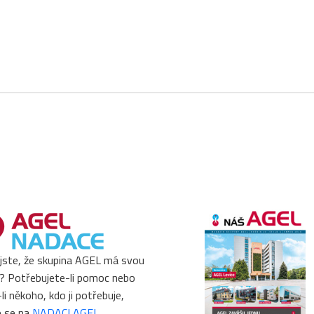
 jste, že skupina AGEL má svou
? Potřebujete-li pomoc nebo
li někoho, kdo ji potřebuje,
e se na
NADACI AGEL
.