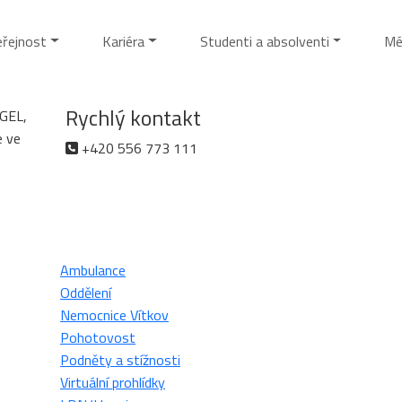
eřejnost
Kariéra
Studenti a absolventi
Mé
Rychlý kontakt
AGEL,
e ve
+420 556 773 111
Ambulance
Oddělení
Nemocnice Vítkov
Pohotovost
Podněty a stížnosti
Virtuální prohlídky