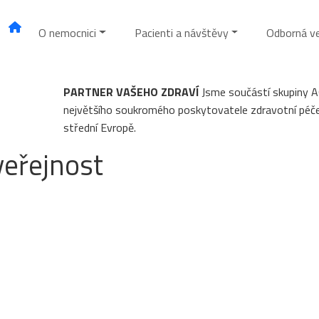
O nemocnici
Pacienti a návštěvy
Odborná v
PARTNER VAŠEHO ZDRAVÍ
Jsme součástí skupiny 
největšího soukromého poskytovatele zdravotní péč
střední Evropě.
veřejnost