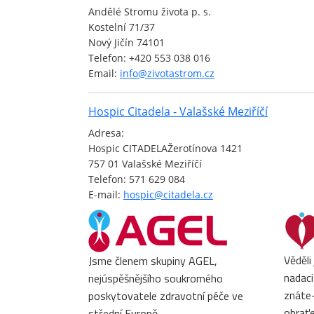
Andělé Stromu života p. s.
Kostelní 71/37
Nový Jičín 74101
Telefon: +420 553 038 016
Email:
info@zivotastrom.cz
Hospic Citadela - Valašské Meziříčí
Adresa:
Hospic CITADELAŽerotínova 1421
757 01 Valašské Meziříčí
Telefon: 571 629 084
E-mail:
hospic@citadela.cz
Věděli
Jsme členem skupiny AGEL,
nadaci
nejúspěšnějšího soukromého
znáte-
poskytovatele zdravotní péče ve
obrať
střední Evropě.