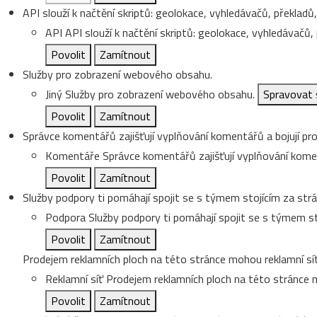
API slouží k načtění skriptů: geolokace, vyhledávačů, překladů, 
API
API slouží k načtění skriptů: geolokace, vyhledávačů, p
Povolit
Zamítnout
Služby pro zobrazení webového obsahu.
Jiný
Služby pro zobrazení webového obsahu.
Spravovat 
Povolit
Zamítnout
Správce komentářů zajišťují vyplňování komentářů a bojují pro
Komentáře
Správce komentářů zajišťují vyplňování koment
Povolit
Zamítnout
Služby podpory ti pomáhají spojit se s týmem stojícím za strá
Podpora
Služby podpory ti pomáhají spojit se s týmem st
Povolit
Zamítnout
Prodejem reklamních ploch na této stránce mohou reklamní sít
Reklamní síť
Prodejem reklamních ploch na této stránce m
Povolit
Zamítnout