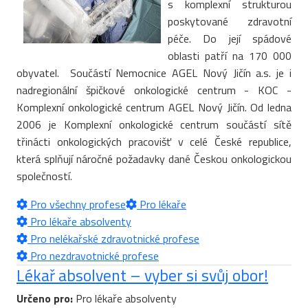
s komplexní strukturou
poskytované zdravotní
péče. Do její spádové
oblasti patří na 170 000
obyvatel. Součástí Nemocnice AGEL Nový Jičín a.s. je i
nadregionální špičkové onkologické centrum - KOC -
Komplexní onkologické centrum AGEL Nový Jičín. Od ledna
2006 je Komplexní onkologické centrum součástí sítě
třinácti onkologických pracovišť v celé České republice,
která splňují náročné požadavky dané Českou onkologickou
společností.
Pro všechny profese
Pro lékaře
Pro lékaře absolventy
Pro nelékařské zdravotnické profese
Pro nezdravotnické profese
Lékař absolvent – vyber si svůj obor!
Určeno pro:
Pro lékaře absolventy