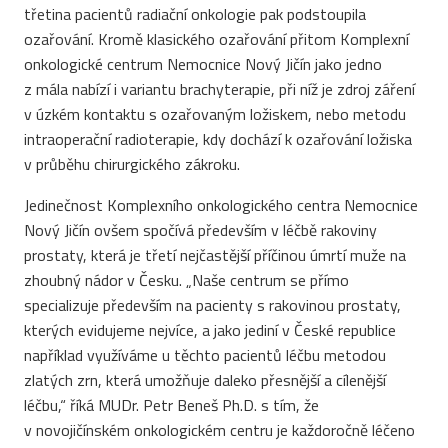
třetina pacientů radiační onkologie pak podstoupila
ozařování. Kromě klasického ozařování přitom Komplexní
onkologické centrum Nemocnice Nový Jičín jako jedno
z mála nabízí i variantu brachyterapie, při níž je zdroj záření
v úzkém kontaktu s ozařovaným ložiskem, nebo metodu
intraoperační radioterapie, kdy dochází k ozařování ložiska
v průběhu chirurgického zákroku.
Jedinečnost Komplexního onkologického centra Nemocnice
Nový Jičín ovšem spočívá především v léčbě rakoviny
prostaty, která je třetí nejčastější příčinou úmrtí muže na
zhoubný nádor v Česku. „Naše centrum se přímo
specializuje především na pacienty s rakovinou prostaty,
kterých evidujeme nejvíce, a jako jediní v České republice
například využíváme u těchto pacientů léčbu metodou
zlatých zrn, která umožňuje daleko přesnější a cílenější
léčbu,“ říká MUDr. Petr Beneš Ph.D. s tím, že
v novojičínském onkologickém centru je každoročně léčeno