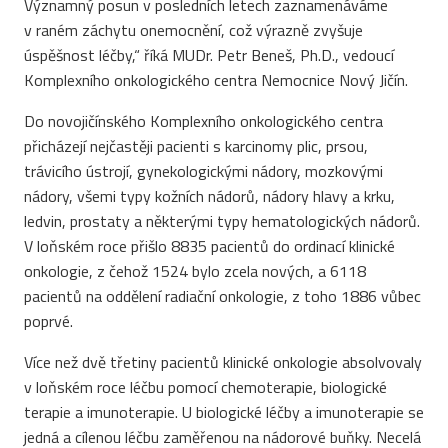
Významný posun v posledních letech zaznamenáváme
v raném záchytu onemocnění, což výrazně zvyšuje
úspěšnost léčby,“ říká MUDr. Petr Beneš, Ph.D., vedoucí
Komplexního onkologického centra Nemocnice Nový Jičín.
Do novojičínského Komplexního onkologického centra
přicházejí nejčastěji pacienti s karcinomy plic, prsou,
trávicího ústrojí, gynekologickými nádory, mozkovými
nádory, všemi typy kožních nádorů, nádory hlavy a krku,
ledvin, prostaty a některými typy hematologických nádorů.
V loňském roce přišlo 8835 pacientů do ordinací klinické
onkologie, z čehož 1524 bylo zcela nových, a 6118
pacientů na oddělení radiační onkologie, z toho 1886 vůbec
poprvé.
Více než dvě třetiny pacientů klinické onkologie absolvovaly
v loňském roce léčbu pomocí chemoterapie, biologické
terapie a imunoterapie. U biologické léčby a imunoterapie se
jedná a cílenou léčbu zaměřenou na nádorové buňky. Necelá