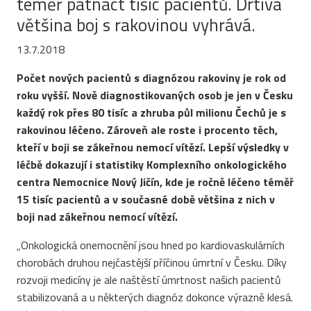
téměř patnáct tisíc pacientů. Drtivá
většina boj s rakovinou vyhrává.
13.7.2018
Počet nových pacientů s diagnózou rakoviny je rok od
roku vyšší. Nově diagnostikovaných osob je jen v Česku
každý rok přes 80 tisíc a zhruba půl milionu Čechů je s
rakovinou léčeno. Zároveň ale roste i procento těch,
kteří v boji se zákeřnou nemocí vítězí. Lepší výsledky v
léčbě dokazují i statistiky Komplexního onkologického
centra Nemocnice Nový Jičín, kde je ročně léčeno téměř
15 tisíc pacientů a v současné době většina z nich v
boji nad zákeřnou nemocí vítězí.
„Onkologická onemocnění jsou hned po kardiovaskulárních
chorobách druhou nejčastější příčinou úmrtní v Česku. Díky
rozvoji medicíny je ale naštěstí úmrtnost našich pacientů
stabilizovaná a u některých diagnóz dokonce výrazně klesá.