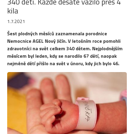
340 dětí. Každé desáté vážilo přes 4
kila
1.7.2021
Šest plodných měsíců zaznamenala porodnice
Nemocnice AGEL Nový Jičín. V letošním roce pomohli
zdravotníci na svět celkem 340 dětem. Nejplodnějším
měsícem byl leden, kdy se narodilo 67 dětí, naopak
nejméně dětí přišlo na svět v únoru, kdy jich bylo 46.