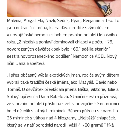
Malvína, Abigail Ela, Nazlí, Sedrik, Ryan, Benjamín a Teo. To
jsou netradiční jména, která dávali rodiče svým dětem
v novojičínské nemocnici během prvního pololetí letošního
roku. „Z hlediska pohlaví dominovali chlapci v počtu 175,
novorozených děvčátek pak bylo 165,“ sdělila staniční
sestra novorozeneckého oddělení Nemocnice AGEL Nový
Jičín Dana Babeľová.
„I přes občasný výběr exotických jmen, rodiče svým dětem
vybrali také tradiční česká jména jako Matyáš, David nebo
Tomáš. U děvčátek převládala jména Eliška, Viktorie, Julie a
Sofie,“ upřesnila Dana Babeľová. Staniční sestra přiznává,
že v prvním pololetí přišlo na svět v novojičínské nemocnici
hned několik statných miminek. Během půlroku se narodilo
35 miminek s váhou nad 4 kilogramy. „Nejtěžší chlapeček,
který se v naší porodnici narodil, vážil 4 780 gramů,“ říká