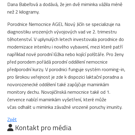
Dana Babeľová a dodává, že jen dvě miminka vážila méně
než 2 kilogramy.
Porodnice Nemocnice AGEL Nový Jičín se specializuje na
diagnostiku vrozených vývojových vad ve 2. trimestru
těhotenství. V uplynulých letech investovala porodnice do
modernizace interiéru i nového vybavení, mezi které patří
například nové porodní lůžka nebo kojící polštáře. Pro ženy
před porodem pořádá porodní oddělení nemocnice
předporodní kurzy. V porodnici funguje systém rooming-in,
pro širokou veřejnost je zde k dispozici laktační poradna a
novorozenecké oddělení také zapůjčuje maminkám
monitory dechu. Novojičínská nemocnice také od 1.
července nabízí maminkám vyšetření, které může
včas odhalit u miminka závažné vrozené poruchy imunity.
Zpět
Kontakt pro média