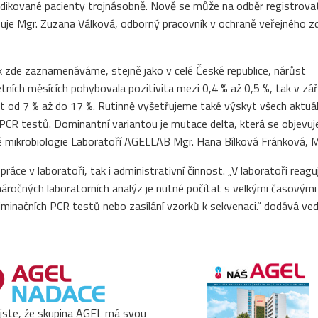
 indikované pacienty trojnásobně. Nově se může na odběr registrova
suje Mgr. Zuzana Válková, odborný pracovník v ochraně veřejného zd
k zde zaznamenáváme, stejně jako v celé České republice, nárůst
ních měsících pohybovala pozitivita mezi 0,4 % až 0,5 %, tak v září
st od 7 % až do 17 %. Rutinně vyšetřujeme také výskyt všech aktuá
CR testů. Dominantní variantou je mutace delta, která se objevuj
ické mikrobiologie Laboratoří AGELLAB Mgr. Hana Bílková Fránková, 
ráce v laboratoři, tak i administrativní činnost. „V laboratoři reag
áročných laboratorních analýz je nutné počítat s velkými časovými
riminačních PCR testů nebo zasílání vzorků k sekvenaci.“ dodává ve
 jste, že skupina AGEL má svou