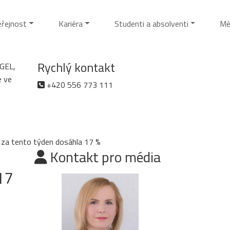
eřejnost
Kariéra
Studenti a absolventi
Mé
Rychlý kontakt
AGEL,
e ve
+420 556 773 111
 za tento týden dosáhla 17 %
Kontakt pro média
17