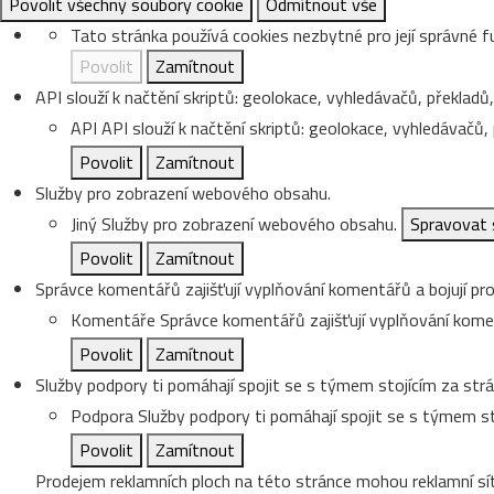
Povolit všechny soubory cookie
Odmítnout vše
Tato stránka používá cookies nezbytné pro její správné f
Povolit
Zamítnout
API slouží k načtění skriptů: geolokace, vyhledávačů, překladů, 
API
API slouží k načtění skriptů: geolokace, vyhledávačů, p
Povolit
Zamítnout
Služby pro zobrazení webového obsahu.
Jiný
Služby pro zobrazení webového obsahu.
Spravovat 
Povolit
Zamítnout
Správce komentářů zajišťují vyplňování komentářů a bojují pro
Komentáře
Správce komentářů zajišťují vyplňování koment
Povolit
Zamítnout
Služby podpory ti pomáhají spojit se s týmem stojícím za strá
Podpora
Služby podpory ti pomáhají spojit se s týmem st
Povolit
Zamítnout
Prodejem reklamních ploch na této stránce mohou reklamní sít