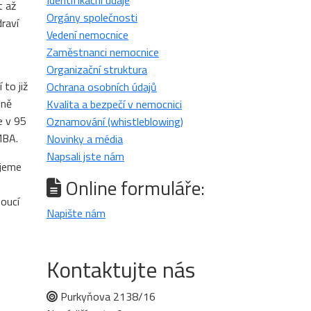
Identifikační údaje
t až
Orgány společnosti
raví
Vedení nemocnice
Zaměstnanci nemocnice
Organizační struktura
 to již
Ochrana osobních údajů
lně
Kvalita a bezpečí v nemocnici
e v 95
Oznamování (whistleblowing)
MBA.
Novinky a média
Napsali jste nám
ujeme
Online formuláře:
doucí
Napište nám
Kontaktujte nás
Purkyňova 2138/16