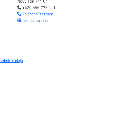
Nový Jičín 741 01
+420 556 773 111
Telefonní seznam
Jak nás najdete
sobních údajů