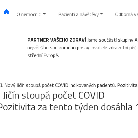
O nemocnici
Pacienti a návštěvy
Odborná v
PARTNER VAŠEHO ZDRAVÍ
Jsme součástí skupiny 
největšího soukromého poskytovatele zdravotní péč
střední Evropě.
 Nový Jičín stoupá počet COVID indikovaných pacientů. Pozitivita
Jičín stoupá počet COVID
Pozitivita za tento týden dosáhla 