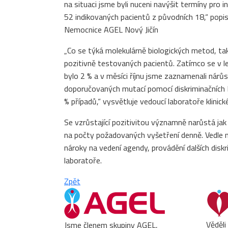
na situaci jsme byli nuceni navýšit termíny pro
52 indikovaných pacientů z původních 18,“ popi
Nemocnice AGEL Nový Jičín
„Co se týká molekulárně biologických metod, ta
pozitivně testovaných pacientů. Zatímco se v let
bylo 2 % a v měsíci říjnu jsme zaznamenali nárů
doporučovaných mutací pomocí diskriminačních P
% případů,“ vysvětluje vedoucí laboratoře klin
Se vzrůstající pozitivitou významně narůstá jak p
na počty požadovaných vyšetření denně. Vedle n
nároky na vedení agendy, provádění dalších disk
laboratoře.
Zpět
Věděli
Jsme členem skupiny AGEL,