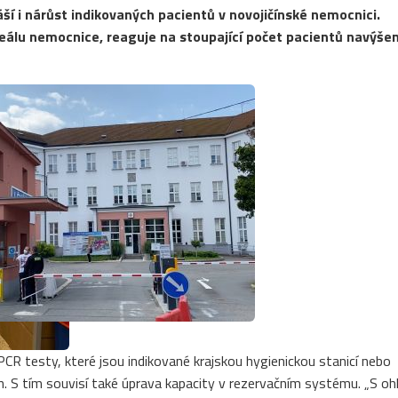
í i nárůst indikovaných pacientů v novojičínské nemocnici.
reálu nemocnice, reaguje na stoupající počet pacientů navýše
CR testy, které jsou indikované krajskou hygienickou stanicí nebo
. S tím souvisí také úprava kapacity v rezervačním systému. „S o