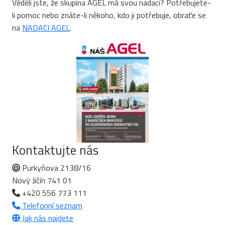
Věděli jste, že skupina AGEL má svou nadaci? Potřebujete-
li pomoc nebo znáte-li někoho, kdo ji potřebuje, obraťe se
na
NADACI AGEL
.
Kontaktujte nás
Purkyňova 2138/16
Nový Jičín 741 01
+420 556 773 111
Telefonní seznam
Jak nás najdete