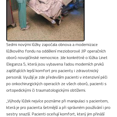
Sedmi novými lůžky započala obnova a modernizace
lůžkového fondu na oddělení mezioborové JIP operačních
oborů novojičínské nemocnice. Jde konkrétně o lůžka Linet
Eleganza 5, která jsou vybavena řadou moderních prvků
zajišťujících lepší komfort pro pacienty i zdravotnický
personál. Využijí je zde především pacienti v intenzivní péči
po onkochirurgických operacích ze všech oborů, pacienti s
ortopedickými či traumatologickými obtížemi.
„Výhody lůžek nejvíce poznáme při manipulaci s pacientem,
která je pro pacienta šetrnější a při správném používání i pro
sestry snazší. Pacienti oceňují komfort, který jim přináší