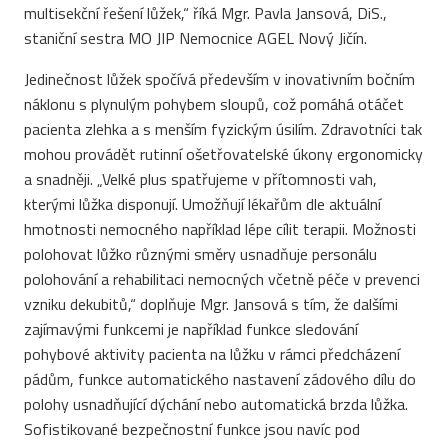
multisekční řešení lůžek,“ říká Mgr. Pavla Jansová, DiS.,
staniční sestra MO JIP Nemocnice AGEL Nový Jičín.
Jedinečnost lůžek spočívá především v inovativním bočním
náklonu s plynulým pohybem sloupů, což pomáhá otáčet
pacienta zlehka a s menším fyzickým úsilím. Zdravotníci tak
mohou provádět rutinní ošetřovatelské úkony ergonomicky
a snadněji. „Velké plus spatřujeme v přítomnosti vah,
kterými lůžka disponují. Umožňují lékařům dle aktuální
hmotnosti nemocného například lépe cílit terapii. Možnosti
polohovat lůžko různými směry usnadňuje personálu
polohování a rehabilitaci nemocných včetně péče v prevenci
vzniku dekubitů,“ doplňuje Mgr. Jansová s tím, že dalšími
zajímavými funkcemi je například funkce sledování
pohybové aktivity pacienta na lůžku v rámci předcházení
pádům, funkce automatického nastavení zádového dílu do
polohy usnadňující dýchání nebo automatická brzda lůžka.
Sofistikované bezpečnostní funkce jsou navíc pod