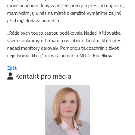
monitor během doby zapůjčení přeci jen přestal fungovat,
maminkám jej u nás na místě okamžitě vyměníme za jiný
přístroj,“ dodává primářka.
„Ráda bych touto cestou poděkovala Nadaci Křižovatka i
všem soukromým firmám a ostatním dárcům, kteří přes
nadaci monitory darovaly. Pomohou tak zachránit život
nejednomu dítěti,“ uzavírá primářka MUDr. Kudělková.
Zpět
Kontakt pro média