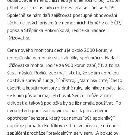
obdarovávané nemocnici nebo je s nemocnicí pojí osobní
příběh z jejich vlastního rodičovství a setkání se SIDS.
Společně se nám daří zajišťovat postupné obnovování
těchto citlivých přístrojů v nemocnicích téměř v celé ČR,“
popsala Štěpánka Pokorníková, ředitelka Nadace
Křižovatka.
Cena nového monitoru dechu je okolo 2000 korun, v
novojičínské nemocnici si jej ale díky spolupráci s Nadací
Křižovatka mohou rodiče za 900 korun zapůjčit, a to na
šest měsíců. Rodiče zde mají jistotu, že se jim do rukou
dostává správně fungující přístroj. „Maminky chtějí často
ušetřit a kupují monitory z druhé ruky, ale nikdy nevíte, jak
se k nim původní majitel choval. Senzor může ztratit
citlivost a taková podložka by se již neměla používat. Po
dvou letech používání navíc dochází k přirozenému
opotřebení senzoru, který tak nemusí být spolehlivý,“
doplňuje primářka Kudělková s tím, že přístroje určené k
zapůjčení procházejí pravidelným servisem. „A pokud by