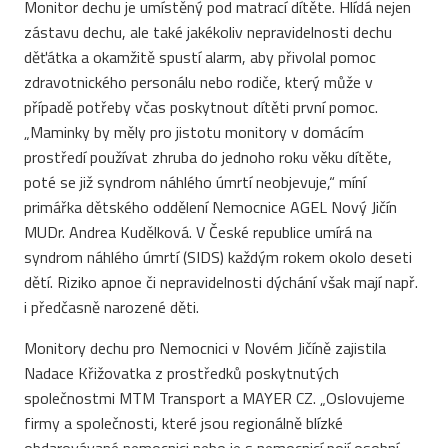
Monitor dechu je umístěný pod matrací dítěte. Hlídá nejen
zástavu dechu, ale také jakékoliv nepravidelnosti dechu
děťátka a okamžitě spustí alarm, aby přivolal pomoc
zdravotnického personálu nebo rodiče, který může v
případě potřeby včas poskytnout dítěti první pomoc.
„Maminky by měly pro jistotu monitory v domácím
prostředí používat zhruba do jednoho roku věku dítěte,
poté se již syndrom náhlého úmrtí neobjevuje,“ míní
primářka dětského oddělení Nemocnice AGEL Nový Jičín
MUDr. Andrea Kudělková. V České republice umírá na
syndrom náhlého úmrtí (SIDS) každým rokem okolo deseti
dětí. Riziko apnoe či nepravidelnosti dýchání však mají např.
i předčasně narozené děti.
Monitory dechu pro Nemocnici v Novém Jičíně zajistila
Nadace Křižovatka z prostředků poskytnutých
společnostmi MTM Transport a MAYER CZ. „Oslovujeme
firmy a společnosti, které jsou regionálně blízké