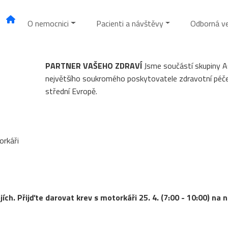
O nemocnici
Pacienti a návštěvy
Odborná v
PARTNER VAŠEHO ZDRAVÍ
Jsme součástí skupiny 
největšího soukromého poskytovatele zdravotní péč
střední Evropě.
orkáři
ích. Přijďte darovat krev s motorkáři 25. 4. (7:00 - 10:00) na