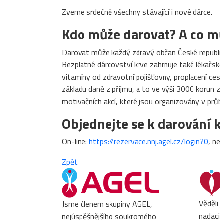
Zveme srdečně všechny stávající i nové dárce.
Kdo může darovat? A co m
Darovat může každý zdravý občan České republi
Bezplatné dárcovství krve zahrnuje také lékařs
vitamíny od zdravotní pojišťovny, proplacení ce
základu daně z příjmu, a to ve výši 3000 korun 
motivačních akcí, které jsou organizovány v prů
Objednejte se k darování k
On-line:
https://rezervace.nnj.agel.cz/login?0
, n
Zpět
Věděli
Jsme členem skupiny AGEL,
nadaci
nejúspěšnějšího soukromého