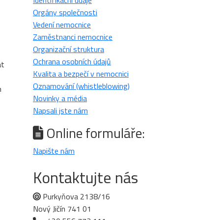
Identifikační údaje
Orgány společnosti
Vedení nemocnice
Zaměstnanci nemocnice
Organizační struktura
Ochrana osobních údajů
at
Kvalita a bezpečí v nemocnici
Oznamování (whistleblowing)
h
Novinky a média
Napsali jste nám
Online formuláře:
Napište nám
Kontaktujte nás
Purkyňova 2138/16
Nový Jičín 741 01