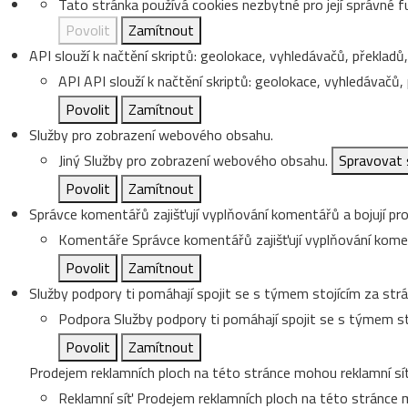
Tato stránka používá cookies nezbytné pro její správné f
Povolit
Zamítnout
API slouží k načtění skriptů: geolokace, vyhledávačů, překladů, 
API
API slouží k načtění skriptů: geolokace, vyhledávačů, p
Povolit
Zamítnout
Služby pro zobrazení webového obsahu.
Jiný
Služby pro zobrazení webového obsahu.
Spravovat 
Povolit
Zamítnout
Správce komentářů zajišťují vyplňování komentářů a bojují pro
Komentáře
Správce komentářů zajišťují vyplňování koment
Povolit
Zamítnout
Služby podpory ti pomáhají spojit se s týmem stojícím za strá
Podpora
Služby podpory ti pomáhají spojit se s týmem st
Povolit
Zamítnout
Prodejem reklamních ploch na této stránce mohou reklamní sít
Reklamní síť
Prodejem reklamních ploch na této stránce m