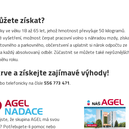
ůžete získat?
ky ve věku 18 až 65 let, jehož hmotnost převyšuje 50 kilogramů.
ké vyšetření, možnost čerpat pracovní volno s náhradou mzdy, získ
stovného a parkovného, občerstvení a uplatnit si nárok odpočtu ze
za každý absolvovaný odběr. Zúčastnit se můžete také nejrůznějšíc
běhu roku.
rve a získejte zajímavé výhody!
ebo telefonicky na čísle
556 773 471
.
 jste, že skupina AGEL má svou
? Potřebujete-li pomoc nebo