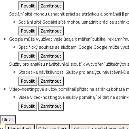
Povolit
Zamítnout
Sociální sítě mohou usnadnit práci se stránkou a pomáhají jí pr
Sociální sítě
Sociální sítě mohou usnadnit práci se stránko
Povolit
Zamítnout
Google může využívat vaše údaje k měření publika, reklamnímu
Specifický souhlas se službami Google
Google může využí
Povolit
Zamítnout
Služby pro analýzu návštěvníků slouží k vytvoření užitečných s
Statistika návštěvnosti
Služby pro analýzu návštěvníků sl
Povolit
Zamítnout
Video-hostingové služby pomáhají přidat na stránku bohaté me
Videa
Video-hostingové služby pomáhají přidat na stránku
Povolit
Zamítnout
Uložit
cs
Přijmout vše
Odmítnout vše
Zobrazit a změnit předvolby