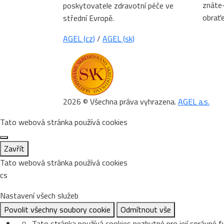
znáte-
poskytovatele zdravotní péče ve
obrať
střední Evropě.
AGEL (cz)
/
AGEL (sk)
2026 © Všechna práva vyhrazena.
AGEL a.s.
Tato webová stránka používá cookies
Zavřít
Tato webová stránka používá cookies
cs
Nastavení všech služeb
Povolit všechny soubory cookie
Odmítnout vše
Tato stránka používá cookies nezbytné pro její správné f