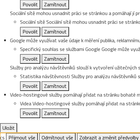
Povolit
Zamítnout
Sociální sítě mohou usnadnit práci se stránkou a pomáhají jí pr
Sociální sítě
Sociální sítě mohou usnadnit práci se stránko
Povolit
Zamítnout
Google může využívat vaše údaje k měření publika, reklamnímu
Specifický souhlas se službami Google
Google může využí
Povolit
Zamítnout
Služby pro analýzu návštěvníků slouží k vytvoření užitečných s
Statistika návštěvnosti
Služby pro analýzu návštěvníků sl
Povolit
Zamítnout
Video-hostingové služby pomáhají přidat na stránku bohaté me
Videa
Video-hostingové služby pomáhají přidat na stránku
Povolit
Zamítnout
Uložit
cs
Přijmout vše
Odmítnout vše
Zobrazit a změnit předvolby