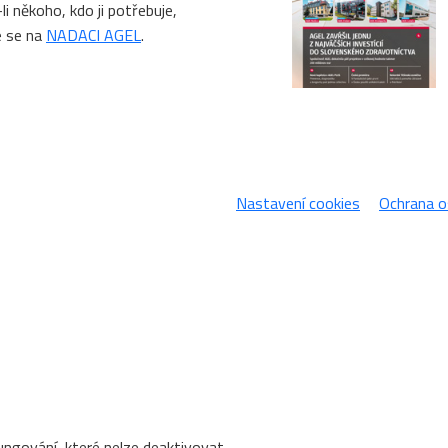
li někoho, kdo ji potřebuje,
e se na
NADACI AGEL
.
Nastavení cookies
Ochrana o
ungování, které nelze deaktivovat.