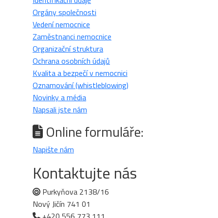
Identifikační údaje
Orgány společnosti
Vedení nemocnice
Zaměstnanci nemocnice
Organizační struktura
Ochrana osobních údajů
Kvalita a bezpečí v nemocnici
Oznamování (whistleblowing)
Novinky a média
Napsali jste nám
Online formuláře:
Napište nám
Kontaktujte nás
Purkyňova 2138/16
Nový Jičín 741 01
+420 556 773 111