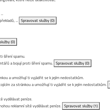
...
řekladů, ...
Spravovat služby
(0)
služby
(0)
ti šíření spamu.
ářů a bojují proti šíření spamu.
Spravovat služby
(0)
nkou a umožňují ti vyjádřit se k jejím nedostatkům.
ojícím za stránkou a umožňují ti vyjádřit se k jejím nedostatkům.
ě vydělávat peníze.
ohou reklamní sítě vydělávat peníze.
Spravovat služby
(1)