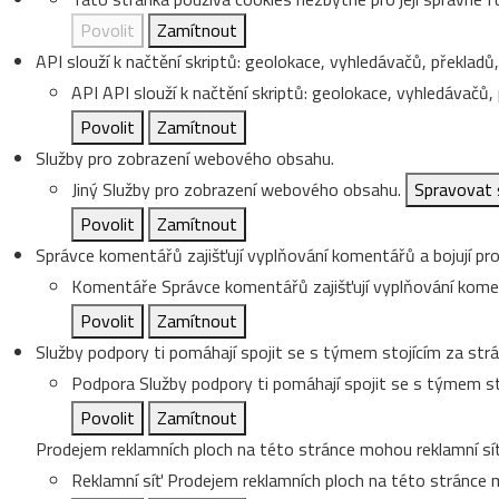
Povolit
Zamítnout
API slouží k načtění skriptů: geolokace, vyhledávačů, překladů, 
API
API slouží k načtění skriptů: geolokace, vyhledávačů, p
Povolit
Zamítnout
Služby pro zobrazení webového obsahu.
Jiný
Služby pro zobrazení webového obsahu.
Spravovat 
Povolit
Zamítnout
Správce komentářů zajišťují vyplňování komentářů a bojují pro
Komentáře
Správce komentářů zajišťují vyplňování koment
Povolit
Zamítnout
Služby podpory ti pomáhají spojit se s týmem stojícím za strá
Podpora
Služby podpory ti pomáhají spojit se s týmem st
Povolit
Zamítnout
Prodejem reklamních ploch na této stránce mohou reklamní sít
Reklamní síť
Prodejem reklamních ploch na této stránce m