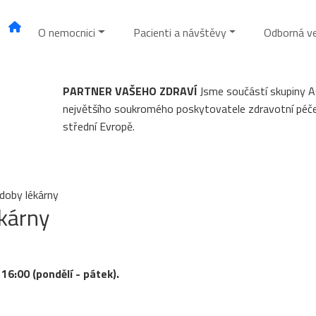
O nemocnici
Pacienti a návštěvy
Odborná v
PARTNER VAŠEHO ZDRAVÍ
Jsme součástí skupiny 
největšího soukromého poskytovatele zdravotní péč
střední Evropě.
doby lékárny
kárny
16:00 (pondělí - pátek).