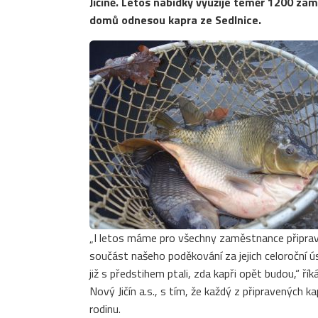
Jičíně. Letos nabídky využije téměř 1200 zam
domů odnesou kapra ze Sedlnice.
„I letos máme pro všechny zaměstnance připrav
součást našeho poděkování za jejich celoroční ús
již s předstihem ptali, zda kapři opět budou,“
Nový Jičín a.s., s tím, že každý z připravených k
rodinu.