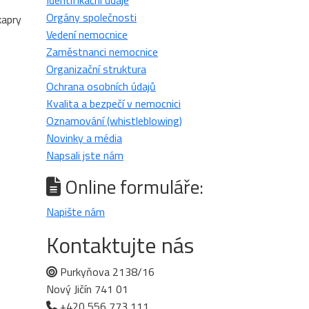
Identifikační údaje
Orgány společnosti
kapry
Vedení nemocnice
Zaměstnanci nemocnice
Organizační struktura
Ochrana osobních údajů
Kvalita a bezpečí v nemocnici
Oznamování (whistleblowing)
Novinky a média
Napsali jste nám
Online formuláře:
Napište nám
Kontaktujte nás
Purkyňova 2138/16
Nový Jičín 741 01
+420 556 773 111