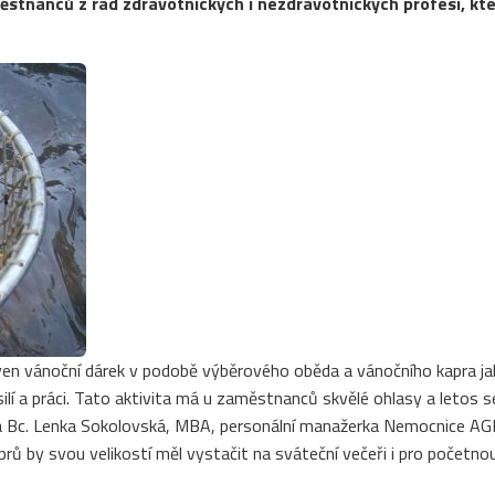
ěstnanců z řad zdravotnických i nezdravotnických profesí, kteř
en vánoční dárek v podobě výběrového oběda a vánočního kapra ja
ilí a práci. Tato aktivita má u zaměstnanců skvělé ohlasy a letos s
 říká Bc. Lenka Sokolovská, MBA, personální manažerka Nemocnice A
aprů by svou velikostí měl vystačit na sváteční večeři i pro početno