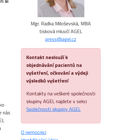
í si
Mgr. Radka Miloševská, MBA
tisková mluvčí AGEL
press@agel.cz
Kontakt neslouží k
objednávání pacientů na
vyšetření, očkování a výdeji
výsledků vyšetření
Kontakty na veškeré společnosti
skupiny AGEL najdete v sekci
ko
Společnosti skupiny AGEL
e nás
GEL
u
O nemocnici