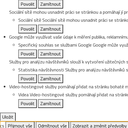
Povolit
Zamítnout
Sociální sítě mohou usnadnit práci se stránkou a pomáhají jí pr
Sociální sítě
Sociální sítě mohou usnadnit práci se stránko
Povolit
Zamítnout
Google může využívat vaše údaje k měření publika, reklamnímu
Specifický souhlas se službami Google
Google může využí
Povolit
Zamítnout
Služby pro analýzu návštěvníků slouží k vytvoření užitečných s
Statistika návštěvnosti
Služby pro analýzu návštěvníků sl
Povolit
Zamítnout
Video-hostingové služby pomáhají přidat na stránku bohaté me
Videa
Video-hostingové služby pomáhají přidat na stránku
Povolit
Zamítnout
Uložit
cs
Přijmout vše
Odmítnout vše
Zobrazit a změnit předvolby