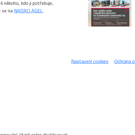
li někoho, kdo ji potřebuje,
e se na
NADACI AGEL
.
Nastavení cookies
Ochrana o
ungování, které nelze deaktivovat.