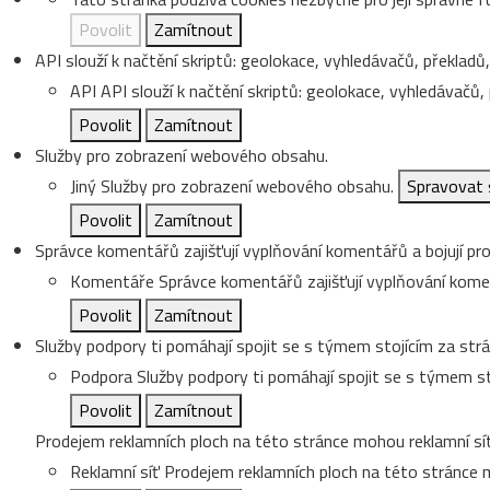
Povolit
Zamítnout
API slouží k načtění skriptů: geolokace, vyhledávačů, překladů, 
API
API slouží k načtění skriptů: geolokace, vyhledávačů, p
Povolit
Zamítnout
Služby pro zobrazení webového obsahu.
Jiný
Služby pro zobrazení webového obsahu.
Spravovat 
Povolit
Zamítnout
Správce komentářů zajišťují vyplňování komentářů a bojují pro
Komentáře
Správce komentářů zajišťují vyplňování koment
Povolit
Zamítnout
Služby podpory ti pomáhají spojit se s týmem stojícím za strá
Podpora
Služby podpory ti pomáhají spojit se s týmem st
Povolit
Zamítnout
Prodejem reklamních ploch na této stránce mohou reklamní sít
Reklamní síť
Prodejem reklamních ploch na této stránce m