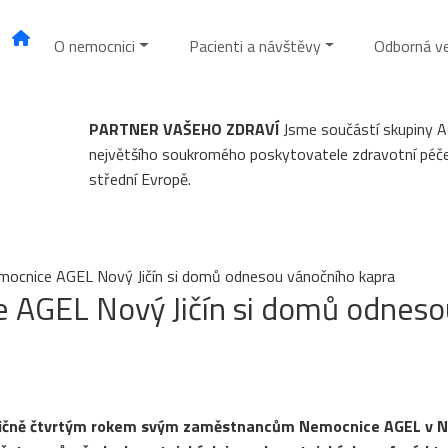
O nemocnici
Pacienti a návštěvy
Odborná v
PARTNER VAŠEHO ZDRAVÍ
Jsme součástí skupiny 
největšího soukromého poskytovatele zdravotní péč
střední Evropě.
ocnice AGEL Nový Jičín si domů odnesou vánočního kapra
 AGEL Nový Jičín si domů odneso
tradičně čtvrtým rokem svým zaměstnancům Nemocnice AGEL v