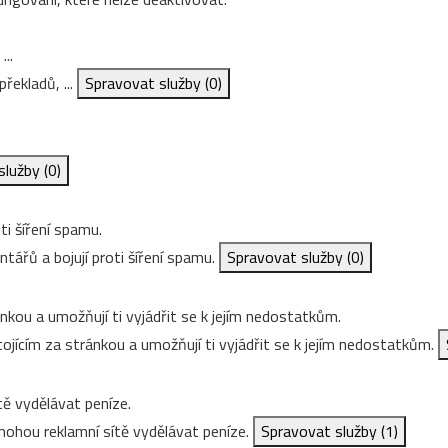
...
řekladů, ...
Spravovat služby
(0)
služby
(0)
ti šíření spamu.
ářů a bojují proti šíření spamu.
Spravovat služby
(0)
nkou a umožňují ti vyjádřit se k jejím nedostatkům.
ojícím za stránkou a umožňují ti vyjádřit se k jejím nedostatkům.
ě vydělávat peníze.
ohou reklamní sítě vydělávat peníze.
Spravovat služby
(1)