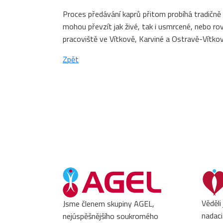
Proces předávání kaprů přitom probíhá tradičně –
mohou převzít jak živé, tak i usmrcené, nebo ro
pracoviště ve Vítkově, Karviné a Ostravě-Vítko
Zpět
Věděli
Jsme členem skupiny AGEL,
nadaci
nejúspěšnějšího soukromého