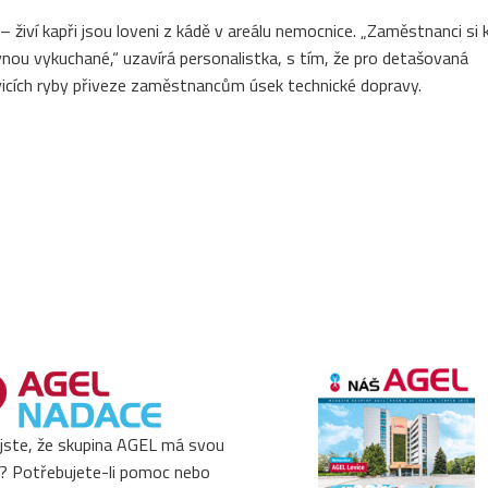
 živí kapři jsou loveni z kádě v areálu nemocnice. „Zaměstnanci si 
vnou vykuchané,“ uzavírá personalistka, s tím, že pro detašovaná
vicích ryby přiveze zaměstnancům úsek technické dopravy.
 jste, že skupina AGEL má svou
? Potřebujete-li pomoc nebo