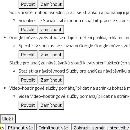
Povolit
Zamítnout
Sociální sítě mohou usnadnit práci se stránkou a pomáhají jí pr
Sociální sítě
Sociální sítě mohou usnadnit práci se stránko
Povolit
Zamítnout
Google může využívat vaše údaje k měření publika, reklamnímu
Specifický souhlas se službami Google
Google může využí
Povolit
Zamítnout
Služby pro analýzu návštěvníků slouží k vytvoření užitečných s
Statistika návštěvnosti
Služby pro analýzu návštěvníků sl
Povolit
Zamítnout
Video-hostingové služby pomáhají přidat na stránku bohaté me
Videa
Video-hostingové služby pomáhají přidat na stránku
Povolit
Zamítnout
Uložit
cs
Přijmout vše
Odmítnout vše
Zobrazit a změnit předvolby