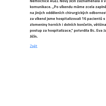
Nemocnice AGEL Nový Jičín zaznamenala o v
komunikace. „Po víkendu máme zcela zaplněn
na jiných odděleních chirurgických odbornost
za víkend jsme hospitalizovali 16 pacientů 
zlomeniny horních i dolních končetin, většin
postup za hospitalizace,“ potvrdila Bc. Ev
Jičín.
Zpět