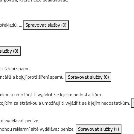
...
řekladů, ...
Spravovat služby
(0)
služby
(0)
ti šíření spamu.
ářů a bojují proti šíření spamu.
Spravovat služby
(0)
nkou a umožňují ti vyjádřit se k jejím nedostatkům.
ojícím za stránkou a umožňují ti vyjádřit se k jejím nedostatkům.
ě vydělávat peníze.
ohou reklamní sítě vydělávat peníze.
Spravovat služby
(1)