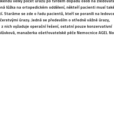
íkendu velký počet úrazů po tvrdém dopadu osob na zledovat
á lůžka na ortopedickém oddělení, někteří pacienti musí také
í. Staráme se zde o řadu pacientů, kteří se poranili na ledovce
s čerstvými úrazy. Jedná se především o středně vážné úrazy,
a z nich vyžaduje operační řešení, ostatní pouze konzervativní
a Jalůvková, manažerka ošetřovatelské péče Nemocnice AGEL N