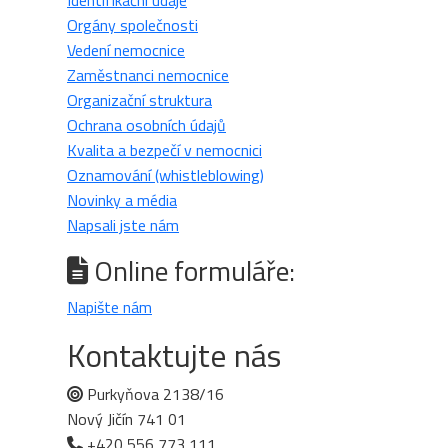
Identifikační údaje
Orgány společnosti
Vedení nemocnice
Zaměstnanci nemocnice
Organizační struktura
Ochrana osobních údajů
Kvalita a bezpečí v nemocnici
Oznamování (whistleblowing)
Novinky a média
Napsali jste nám
Online formuláře:
Napište nám
Kontaktujte nás
Purkyňova 2138/16
Nový Jičín 741 01
+420 556 773 111