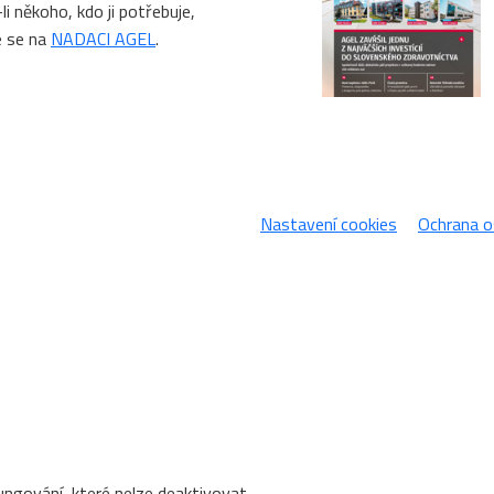
li někoho, kdo ji potřebuje,
e se na
NADACI AGEL
.
Nastavení cookies
Ochrana o
ungování, které nelze deaktivovat.