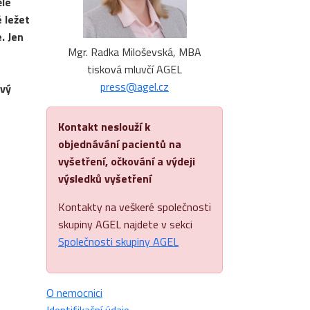
ělé
 ležet
. Jen
Mgr. Radka Miloševská, MBA
tisková mluvčí AGEL
press@agel.cz
ový
Kontakt neslouží k
objednávání pacientů na
vyšetření, očkování a výdeji
výsledků vyšetření
Kontakty na veškeré společnosti
skupiny AGEL najdete v sekci
Společnosti skupiny AGEL
O nemocnici