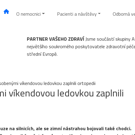
O nemocnici
Pacienti a návštěvy
Odborná v
PARTNER VAŠEHO ZDRAVÍ
Jsme součástí skupiny 
největšího soukromého poskytovatele zdravotní péč
střední Evropě.
sobenými víkendovou ledovkou zaplnili ortopedii
i víkendovou ledovkou zaplnili
e na silnicích, ale se zimní nástrahou bojovali také chodci.