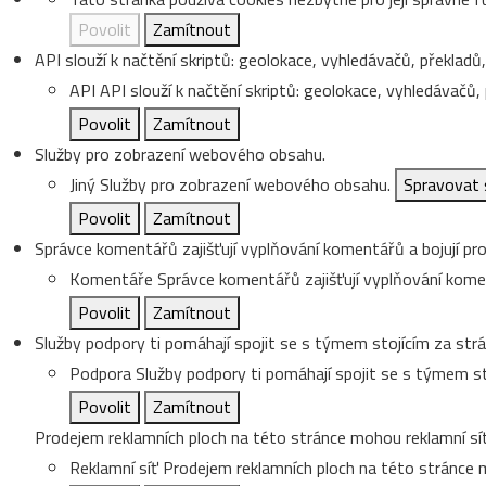
Povolit
Zamítnout
API slouží k načtění skriptů: geolokace, vyhledávačů, překladů, 
API
API slouží k načtění skriptů: geolokace, vyhledávačů, p
Povolit
Zamítnout
Služby pro zobrazení webového obsahu.
Jiný
Služby pro zobrazení webového obsahu.
Spravovat 
Povolit
Zamítnout
Správce komentářů zajišťují vyplňování komentářů a bojují pro
Komentáře
Správce komentářů zajišťují vyplňování koment
Povolit
Zamítnout
Služby podpory ti pomáhají spojit se s týmem stojícím za strá
Podpora
Služby podpory ti pomáhají spojit se s týmem st
Povolit
Zamítnout
Prodejem reklamních ploch na této stránce mohou reklamní sít
Reklamní síť
Prodejem reklamních ploch na této stránce m