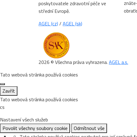
znáte-
poskytovatele zdravotní péče ve
obrať
střední Evropě.
AGEL (cz)
/
AGEL (sk)
2026 © Všechna práva vyhrazena.
AGEL a.s.
Tato webová stránka používá cookies
Zavřít
Tato webová stránka používá cookies
cs
Nastavení všech služeb
Povolit všechny soubory cookie
Odmítnout vše
Tato stránka používá cookies nezbytné pro její správné f