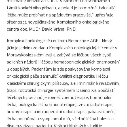
minimálně konzultaci v KOC v rámci multidisciplinárních
týmů konkrétního případu, a pokud je to možné, tak další
léčba může probíhat na spádovém pracovišti,“ upřesňuje
přednosta novojičínského Komplexního onkologického
centra doc. MUDr. David Vrána, Ph.D.
Komplexní onkologické centrum Nemocnice AGEL Nový
Jičín je jedním ze dvou Komplexních onkologických center v
Moravskoslezském kraji a zabývá se léčbou všech typů
solidních nádorů i léčbou hematoonkologických onemocnění
u dospělých. Pacientům je zde poskytována komplexní
onkologická péče zahrnující kvalitní diagnostiku i léčbu
klasickými chirurgickými přístupy, ale i minimálně invazivními
(např. robotická chirurgie systémem DaVinci Xi). Součástí
léčebných postupů je rovněž chemoterapie, hormonální
léčba, biologická léčba (imunoterapie), zevní radioterapie,
brachyterapie a intraoperační radioterapie, paliativní péče,
léčba podpůrná a symptomatická, včetně léčby bolesti a
dispenzarizace pacienta. V rámci klinických studií je