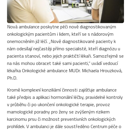
Nová ambulance poskytne péči nově diagnostikovaným
onkologickým pacientům i lidem, kteří se s nádorovým
onemocněním již léčí. „Nově diagnostikované pacienty k
nám odesílají nejčastěji přímo specialisté, kteří diagnózu u
pacienta stanoví, nebo jejich praktičtí lékaři. Samozřejmě se
na nás mohou obracet také sami pacienti,“ uvádí vedoucí
lékařka Onkologické ambulance MUDr. Michaela Hrouzková,
Ph.D.
Kromě komplexní konziliární činnosti zajišťuje ambulance
také předpis a aplikaci hormonální léčby, pravidelné kontroly
v průběhu či po ukončení onkologické terapie, provoz
mamologické poradny pro ženy se zvýšeným rizikem
karcinomu prsu či možnost preventivních onkologických
prohlídek. V ambulanci je dále soustředěno Centrum péče o