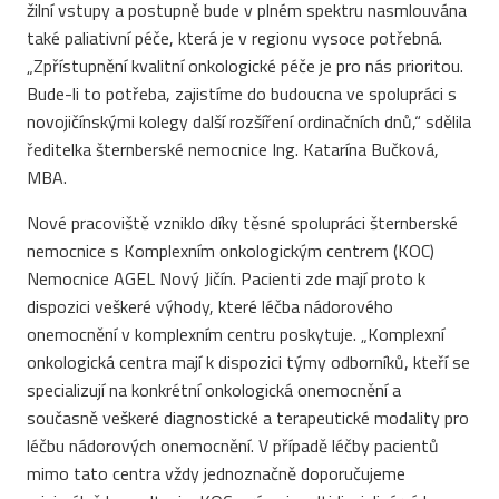
žilní vstupy a postupně bude v plném spektru nasmlouvána
také paliativní péče, která je v regionu vysoce potřebná.
„Zpřístupnění kvalitní onkologické péče je pro nás prioritou.
Bude-li to potřeba, zajistíme do budoucna ve spolupráci s
novojičínskými kolegy další rozšíření ordinačních dnů,“ sdělila
ředitelka šternberské nemocnice Ing. Katarína Bučková,
MBA.
Nové pracoviště vzniklo díky těsné spolupráci šternberské
nemocnice s Komplexním onkologickým centrem (KOC)
Nemocnice AGEL Nový Jičín. Pacienti zde mají proto k
dispozici veškeré výhody, které léčba nádorového
onemocnění v komplexním centru poskytuje. „Komplexní
onkologická centra mají k dispozici týmy odborníků, kteří se
specializují na konkrétní onkologická onemocnění a
současně veškeré diagnostické a terapeutické modality pro
léčbu nádorových onemocnění. V případě léčby pacientů
mimo tato centra vždy jednoznačně doporučujeme