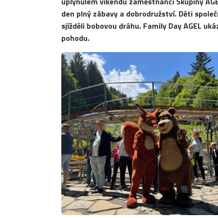
uplynulém víkendu zaměstnanci Skupiny AGEL
den plný zábavy a dobrodružství. Děti společn
sjížděli bobovou dráhu. Family Day AGEL ukáz
pohodu.