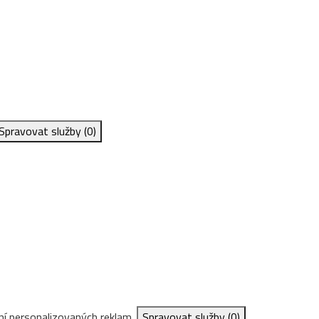
Spravovat služby
(0)
ní personalizovaných reklam.
Spravovat služby
(0)