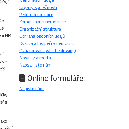
Identifikační údaje
ajn,“
Orgány společnosti
Vedení nemocnice
ným
Zaměstnanci nemocnice
je
Organizační struktura
íká HR
Ochrana osobních údajů
Kvalita a bezpečí v nemocnici
Oznamování (whistleblowing)
 i
Novinky a média
tras.
Napsali jste nám
rčů
Online formuláře:
Napište nám
ičky.
el a
jako
ionální