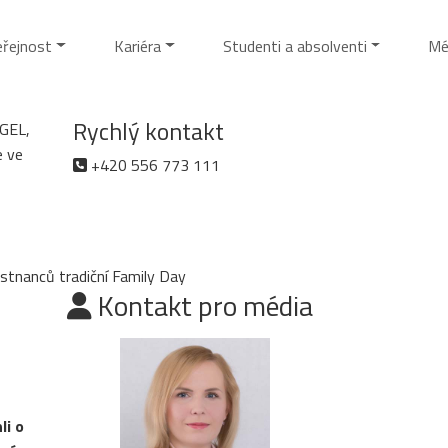
eřejnost
Kariéra
Studenti a absolventi
Mé
Rychlý kontakt
AGEL,
e ve
+420 556 773 111
stnanců tradiční Family Day
Kontakt pro média
li o