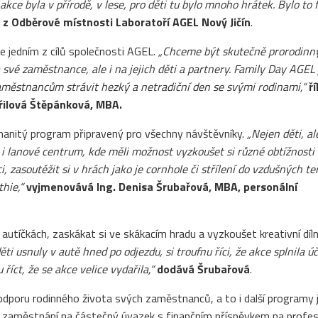
akce byla v přírodě, v lese, pro děti tu bylo mnoho hrátek. Bylo to f
a z Odběrové místnosti Laboratoří AGEL Nový Jičín
.
je jedním z cílů společnosti AGEL.
„Chceme být skutečně prorodin
é zaměstnance, ale i na jejich děti a partnery. Family Day AGEL 
aměstnancům strávit hezký a netradiční den se svými rodinami,“
ř
řilová Štěpánková, MBA.
manitý program připravený pro všechny návštěvníky.
„Nejen děti, ale
e i lanové centrum, kde měli možnost vyzkoušet si různé obtížnosti 
 zasoutěžit si v hrách jako je cornhole či střílení do vzdušných te
hie,“
vyjmenovává Ing. Denisa Šrubařová, MBA, personální
h autíčkách, zaskákat si ve skákacím hradu a vyzkoušet kreativní díln
i usnuly v autě hned po odjezdu, si troufnu říci, že akce splnila úč
íct, že se akce velice vydařila,“
dodává Šrubařová
.
poru rodinného života svých zaměstnanců, a to i další programy 
o zaměstnání na částečný úvazek s finančním příspěvkem na profes