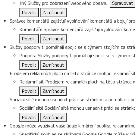
Jiný
Služby pro zobrazení webového obsahu.
Spravovat 
Povolit
Zamítnout
Správce komentářů zajišťují vyplňování komentářů a bojují pro
Komentáře
Správce komentářů zajišťují vyplňování koment
Povolit
Zamítnout
Služby podpory ti pomáhají spojit se s týmem stojícím za strá
Podpora
Služby podpory ti pomáhají spojit se s týmem st
Povolit
Zamítnout
Prodejem reklamních ploch na této stránce mohou reklamní sít
Reklamní síť
Prodejem reklamních ploch na této stránce m
Povolit
Zamítnout
Sociální sítě mohou usnadnit práci se stránkou a pomáhají jí pr
Sociální sítě
Sociální sítě mohou usnadnit práci se stránko
Povolit
Zamítnout
Google může využívat vaše údaje k měření publika, reklamnímu
Specifický souhlas se službami Google
Google může využí