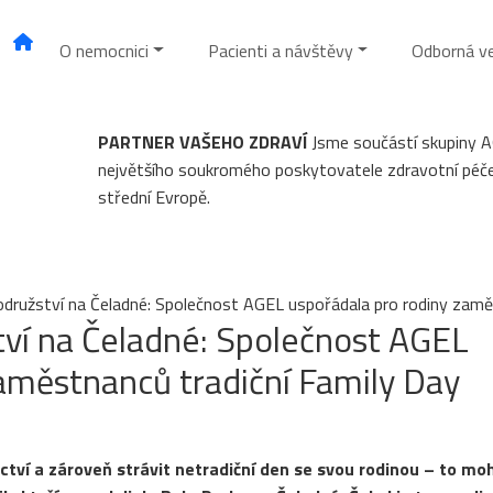
O nemocnici
Pacienti a návštěvy
Odborná v
PARTNER VAŠEHO ZDRAVÍ
Jsme součástí skupiny 
největšího soukromého poskytovatele zdravotní péč
střední Evropě.
odružství na Čeladné: Společnost AGEL uspořádala pro rodiny zamě
tví na Čeladné: Společnost AGEL
aměstnanců tradiční Family Day
tví a zároveň strávit netradiční den se svou rodinou – to moh