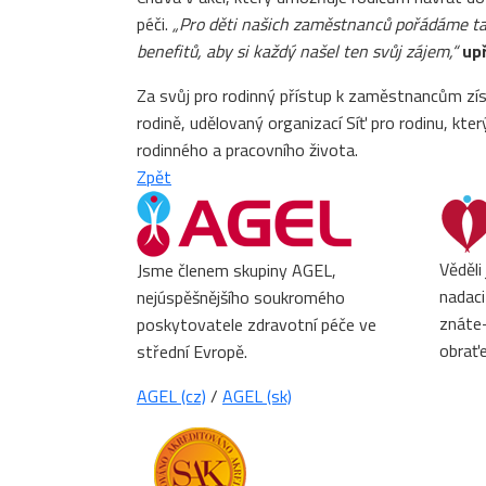
péči.
„Pro děti našich zaměstnanců pořádáme ta
benefitů, aby si každý našel ten svůj zájem,“
up
Za svůj pro rodinný přístup k zaměstnancům zí
rodině, udělovaný organizací Síť pro rodinu, kt
rodinného a pracovního života.
Zpět
Věděli
Jsme členem skupiny AGEL,
nadaci
nejúspěšnějšího soukromého
znáte-
poskytovatele zdravotní péče ve
obrať
střední Evropě.
AGEL (cz)
/
AGEL (sk)