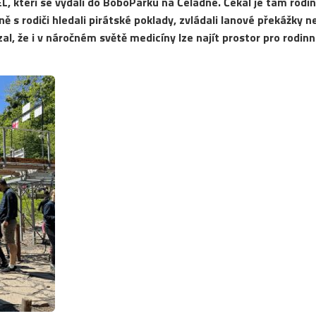
, kteří se vydali do BoboParku na Čeladné. Čekal je tam rodi
ě s rodiči hledali pirátské poklady, zvládali lanové překážky n
al, že i v náročném světě medicíny lze najít prostor pro rodin