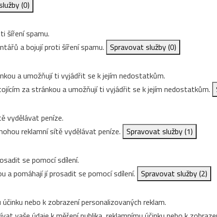
služby
(0)
ti šíření spamu.
ářů a bojují proti šíření spamu.
Spravovat služby
(0)
nkou a umožňují ti vyjádřit se k jejím nedostatkům.
ojícím za stránkou a umožňují ti vyjádřit se k jejím nedostatkům.
ě vydělávat peníze.
ohou reklamní sítě vydělávat peníze.
Spravovat služby
(1)
osadit se pomocí sdílení.
u a pomáhají jí prosadit se pomocí sdílení.
Spravovat služby
(2)
 účinku nebo k zobrazení personalizovaných reklam.
vat vaše údaje k měření publika, reklamnímu účinku nebo k zobraze