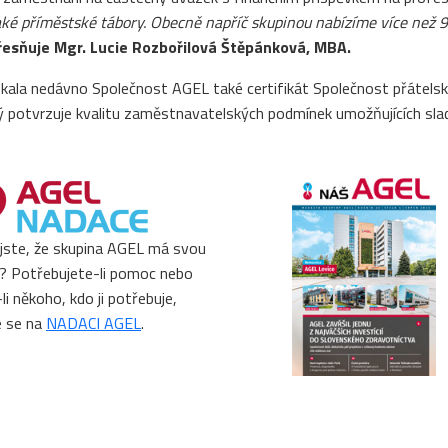
ké příměstské tábory. Obecně napříč skupinou nabízíme více než 
řesňuje Mgr. Lucie Rozbořilová Štěpánková, MBA.
skala nedávno Společnost AGEL také certifikát Společnost přátels
erý potvrzuje kvalitu zaměstnavatelských podmínek umožňujících sl
 jste, že skupina AGEL má svou
? Potřebujete-li pomoc nebo
li někoho, kdo ji potřebuje,
e se na
NADACI AGEL
.