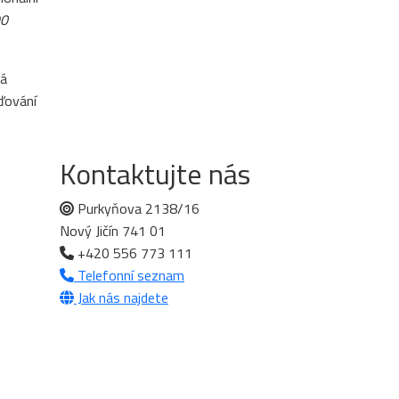
90
ká
aďování
Kontaktujte nás
Purkyňova 2138/16
Nový Jičín 741 01
+420 556 773 111
Telefonní seznam
Jak nás najdete