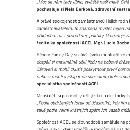
„Moc se nám tady líbilo, zvláště naší malé. Celá 
pochvaluje si Nela Derková, zdravotní sestr
A právě spokojenost zaměstnanců i jejich rodin 
zaměstnavatelem. To znamená myslet nejen na sv
příkladem naší prorodinné politiky. Umožňuje z
ředitelka společnosti AGEL Mgr. Lucie Rozbo
Během Family Day si návštěvníci mohli užít roz
dospělí si maximálně užili jízdu na bobové dráz
Zároveň si mohli zkusit poskytnout první pomoci,
nebo si mohli vyšlapat na speciálním kole smoot
specialistka společnosti AGEL
Menší děti si pak mohly užít jízdu na elektrickýc
„Podle obdržených fotek od účastníků, kdy jim dět
také podle velmi krásných zpětných vazeb můžu ř
Společnost AGEL se dlouhodobě zaměřuje na pod
Chůva v akci, který umožňuje rodičům návrat d