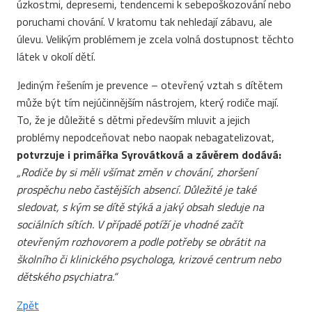
úzkostmi, depresemi, tendencemi k sebepoškozování nebo
poruchami chování. V kratomu tak nehledají zábavu, ale
úlevu. Velikým problémem je zcela volná dostupnost těchto
látek v okolí dětí.
Jediným řešením je prevence – otevřený vztah s dítětem
může být tím nejúčinnějším nástrojem, který rodiče mají.
To, že je důležité s dětmi především mluvit a jejich
problémy nepodceňovat nebo naopak nebagatelizovat,
potvrzuje i primářka Syrovátková a závěrem dodává:
„Rodiče by si měli všímat změn v chování, zhoršení
prospěchu nebo častějších absencí. Důležité je také
sledovat, s kým se dítě stýká a jaký obsah sleduje na
sociálních sítích. V případě potíží je vhodné začít
otevřeným rozhovorem a podle potřeby se obrátit na
školního či klinického psychologa, krizové centrum nebo
dětského psychiatra.“
Zpět