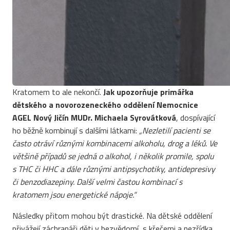
Kratomem to ale nekončí.
Jak upozorňuje
primářka
dětského a novorozeneckého oddělení Nemocnice
AGEL Nový Jičín MUDr. Michaela Syrovátková
, dospívající
ho běžně kombinují s dalšími látkami:
„Nezletilí pacienti se
často otráví různými kombinacemi alkoholu, drog a léků. Ve
většině případů se jedná o alkohol, i několik promile, spolu
s THC či HHC a dále různými antipsychotiky, antidepresivy
či benzodiazepiny. Další velmi častou kombinací s
kratomem jsou energetické nápoje.“
Následky přitom mohou být drastické. Na dětské oddělení
přivážejí záchranáři děti v bezvědomí, s křečemi a nezřídka