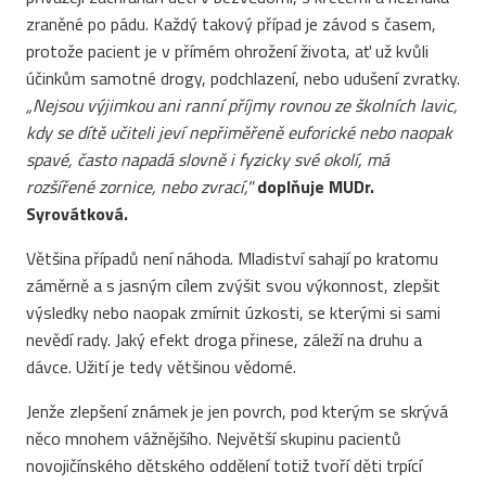
zraněné po pádu. Každý takový případ je závod s časem,
protože pacient je v přímém ohrožení života, ať už kvůli
účinkům samotné drogy, podchlazení, nebo udušení zvratky.
„Nejsou výjimkou ani ranní příjmy rovnou ze školních lavic,
kdy se dítě učiteli jeví nepřiměřeně euforické nebo naopak
spavé, často napadá slovně i fyzicky své okolí, má
rozšířené zornice, nebo zvrací,"
doplňuje MUDr.
Syrovátková.
Většina případů není náhoda. Mladiství sahají po kratomu
záměrně a s jasným cílem zvýšit svou výkonnost, zlepšit
výsledky nebo naopak zmírnit úzkosti, se kterými si sami
nevědí rady. Jaký efekt droga přinese, záleží na druhu a
dávce. Užití je tedy většinou vědomé.
Jenže zlepšení známek je jen povrch, pod kterým se skrývá
něco mnohem vážnějšího. Největší skupinu pacientů
novojičínského dětského oddělení totiž tvoří děti trpící