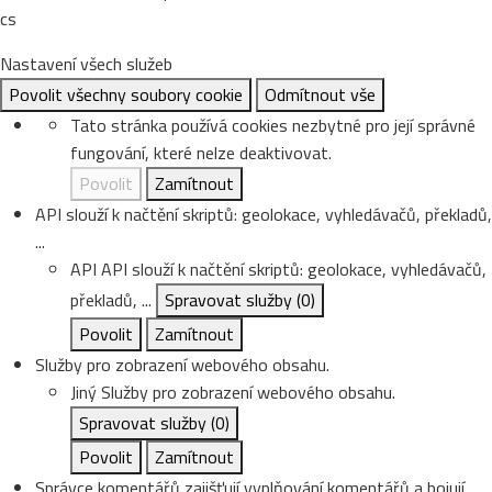
cs
Nastavení všech služeb
Povolit všechny soubory cookie
Odmítnout vše
Tato stránka používá cookies nezbytné pro její správné
fungování, které nelze deaktivovat.
Povolit
Zamítnout
API slouží k načtění skriptů: geolokace, vyhledávačů, překladů,
...
API
API slouží k načtění skriptů: geolokace, vyhledávačů,
překladů, ...
Spravovat služby
(0)
Povolit
Zamítnout
Služby pro zobrazení webového obsahu.
Jiný
Služby pro zobrazení webového obsahu.
Spravovat služby
(0)
Povolit
Zamítnout
Správce komentářů zajišťují vyplňování komentářů a bojují