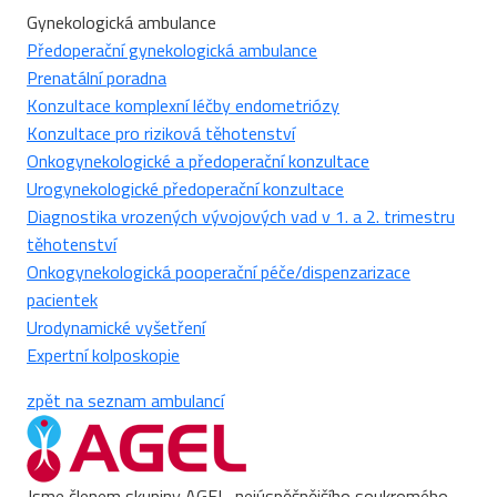
Gynekologická ambulance
Předoperační gynekologická ambulance
Prenatální poradna
Konzultace komplexní léčby endometriózy
Konzultace pro riziková těhotenství
Onkogynekologické a předoperační konzultace
Urogynekologické předoperační konzultace
Diagnostika vrozených vývojových vad v 1. a 2. trimestru
těhotenství
Onkogynekologická pooperační péče/dispenzarizace
pacientek
Urodynamické vyšetření
Expertní kolposkopie
zpět na seznam ambulancí
Jsme členem skupiny AGEL, nejúspěšnějšího soukromého