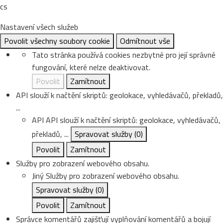
cs
Nastavení všech služeb
Povolit všechny soubory cookie
Odmítnout vše
Tato stránka používá cookies nezbytné pro její správné
fungování, které nelze deaktivovat.
Povolit
Zamítnout
API slouží k načtění skriptů: geolokace, vyhledávačů, překladů,
...
API
API slouží k načtění skriptů: geolokace, vyhledávačů,
překladů, ...
Spravovat služby
(0)
Povolit
Zamítnout
Služby pro zobrazení webového obsahu.
Jiný
Služby pro zobrazení webového obsahu.
Spravovat služby
(0)
Povolit
Zamítnout
Správce komentářů zajišťují vyplňování komentářů a bojují