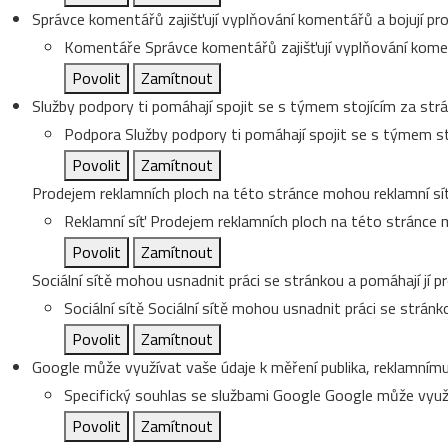
Správce komentářů zajišťují vyplňování komentářů a bojují pro
Komentáře
Správce komentářů zajišťují vyplňování koment
Povolit
Zamítnout
Služby podpory ti pomáhají spojit se s týmem stojícím za strá
Podpora
Služby podpory ti pomáhají spojit se s týmem st
Povolit
Zamítnout
Prodejem reklamních ploch na této stránce mohou reklamní sít
Reklamní síť
Prodejem reklamních ploch na této stránce m
Povolit
Zamítnout
Sociální sítě mohou usnadnit práci se stránkou a pomáhají jí pr
Sociální sítě
Sociální sítě mohou usnadnit práci se stránko
Povolit
Zamítnout
Google může využívat vaše údaje k měření publika, reklamnímu
Specifický souhlas se službami Google
Google může využí
Povolit
Zamítnout