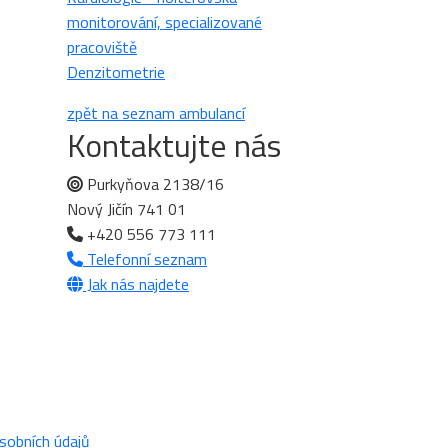
monitorování, specializované
pracoviště
Denzitometrie
zpět na seznam ambulancí
Kontaktujte nás
Purkyňova 2138/16
Nový Jičín 741 01
+420 556 773 111
Telefonní seznam
Jak nás najdete
sobních údajů