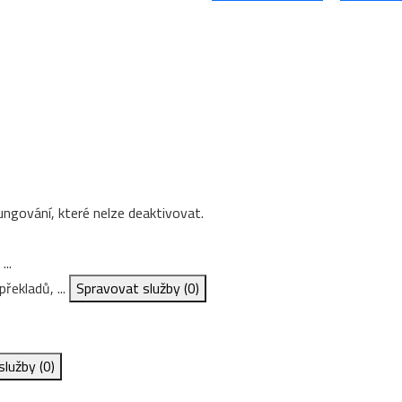
ungování, které nelze deaktivovat.
...
řekladů, ...
Spravovat služby
(0)
služby
(0)