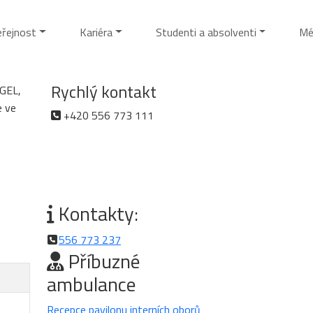
eřejnost
Kariéra
Studenti a absolventi
Mé
Rychlý kontakt
AGEL,
e ve
+420 556 773 111
Kontakty:
556 773 237
Příbuzné
ambulance
Recepce pavilonu interních oborů