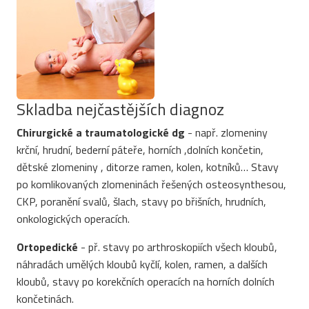
Skladba nejčastějších diagnoz
Chirurgické a traumatologické dg
- např. zlomeniny
krční, hrudní, bederní páteře, horních ,dolních končetin,
dětské zlomeniny , ditorze ramen, kolen, kotníků… Stavy
po komlikovaných zlomeninách řešených osteosynthesou,
CKP, poranění svalů, šlach, stavy po břišních, hrudních,
onkologických operacích.
Ortopedické
- př. stavy po arthroskopiích všech kloubů,
náhradách umělých kloubů kyčlí, kolen, ramen, a dalších
kloubů, stavy po korekčních operacích na horních dolních
končetinách.