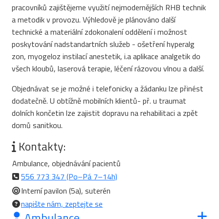
pracovníků zajištějeme využití nejmodernějších RHB technik
a metodik v provozu. Výhledově je plánováno další
technické a materiální zdokonalení oddělení i možnost
poskytování nadstandartních služeb - ošetření hyperalg
zon, myogeloz instilací anestetik, i.a aplikace analgetik do
všech kloubů, laserová terapie, léčení rázovou vlnou a další.
Objednávat se je možné i telefonicky a žádanku lze přinést
dodatečně. U obtížně mobilních klientů- př. u traumat
dolních končetin lze zajistit dopravu na rehabilitaci a zpět
domů sanitkou.
Kontakty:
Ambulance, objednávání pacientů
556 773 347 (Po–Pá 7–14h)
Interní pavilon (5a), suterén
napište nám, zeptejte se
Ambulance