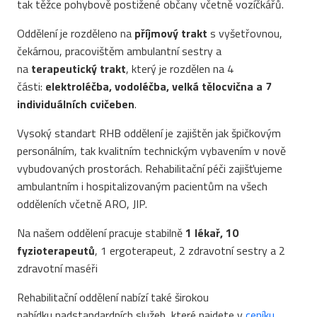
tak těžce pohybově postižené občany včetně vozíčkářů.
Oddělení je rozděleno na
příjmový trakt
s vyšetřovnou,
čekárnou, pracovištěm ambulantní sestry a
na
terapeutický trakt
, který je rozdělen na 4
části:
elektroléčba, vodoléčba, velká tělocvična a 7
individuálních cvičeben
.
Vysoký standart RHB oddělení je zajištěn jak špičkovým
personálním, tak kvalitním technickým vybavením v nově
vybudovaných prostorách. Rehabilitační péči zajišťujeme
ambulantním i hospitalizovaným pacientům na všech
odděleních včetně ARO, JIP.
Na našem oddělení pracuje stabilně
1 lékař, 10
fyzioterapeutů
, 1 ergoterapeut, 2 zdravotní sestry a 2
zdravotní maséři
Rehabilitační oddělení nabízí také širokou
nabídku nadstandardních služeb, které najdete v
ceníku
.