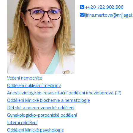
+420 722 982 506
jirina.mertova@nnj.agel
Vedení nemocnice
Oddělení nukleární medicíny
Anesteziologicko-resuscitační oddělení (mezioborová JIP)
Oddělení klinické biochemie a hematologie
Dětské a novorozenecké oddělení
Gynekologicko-porodnické oddělení
Interní oddělení
Oddělení klinické psychologie