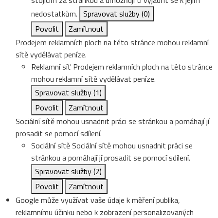
stojícím za stránkou a umožňují ti vyjádřit se k jejím
nedostatkům.
Spravovat služby
(0)
Povolit
Zamítnout
Prodejem reklamních ploch na této stránce mohou reklamní
sítě vydělávat peníze.
Reklamní síť
Prodejem reklamních ploch na této stránce
mohou reklamní sítě vydělávat peníze.
Spravovat služby
(1)
Povolit
Zamítnout
Sociální sítě mohou usnadnit práci se stránkou a pomáhají jí
prosadit se pomocí sdílení.
Sociální sítě
Sociální sítě mohou usnadnit práci se
stránkou a pomáhají jí prosadit se pomocí sdílení.
Spravovat služby
(2)
Povolit
Zamítnout
Google může využívat vaše údaje k měření publika,
reklamnímu účinku nebo k zobrazení personalizovaných