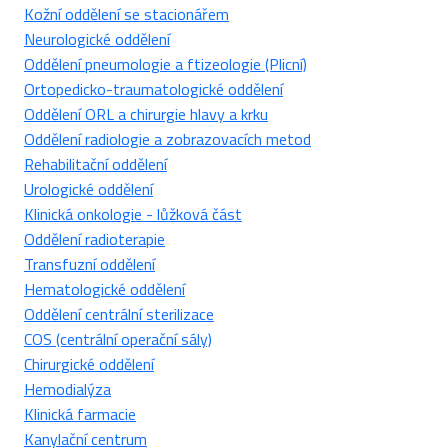
Kožní oddělení se stacionářem
Neurologické oddělení
Oddělení pneumologie a ftizeologie (Plicní)
Ortopedicko-traumatologické oddělení
Oddělení ORL a chirurgie hlavy a krku
Oddělení radiologie a zobrazovacích metod
Rehabilitační oddělení
Urologické oddělení
Klinická onkologie - lůžková část
Oddělení radioterapie
Transfuzní oddělení
Hematologické oddělení
Oddělení centrální sterilizace
COS (centrální operační sály)
Chirurgické oddělení
Hemodialýza
Klinická farmacie
Kanylační centrum