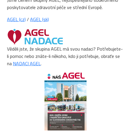
Jsme členem skupiny AGEL, nejúspěšnějšího soukromého
poskytovatele zdravotní péče ve střední Evropě.
AGEL (cz)
/
AGEL (sk)
Věděli jste, že skupina AGEL má svou nadaci? Potřebujete-
li pomoc nebo znáte-li někoho, kdo ji potřebuje, obraťe se
na
NADACI AGEL
.