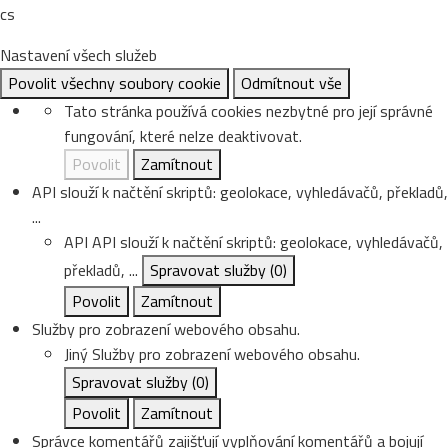
cs
Nastavení všech služeb
Povolit všechny soubory cookie
Odmítnout vše
Tato stránka používá cookies nezbytné pro její správné
fungování, které nelze deaktivovat.
Povolit
Zamítnout
API slouží k načtění skriptů: geolokace, vyhledávačů, překladů,
...
API
API slouží k načtění skriptů: geolokace, vyhledávačů,
překladů, ...
Spravovat služby
(0)
Povolit
Zamítnout
Služby pro zobrazení webového obsahu.
Jiný
Služby pro zobrazení webového obsahu.
Spravovat služby
(0)
Povolit
Zamítnout
Správce komentářů zajišťují vyplňování komentářů a bojují