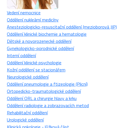
Vedení nemocnice
Oddělení nukleární medicíny
Anesteziologicko-resuscitační oddělení (mezioborová JIP)
Oddělení klinické biochemie a hematologie
Dětské a novorozenecké oddělení
Gynekologicko-porodnické oddělení
Interní oddělení
Oddělení klinické psychologie
Kožní oddělení se stacionářem
Neurologické oddělení
Oddělení pneumologie a ftizeologie (Plicní)
Ortopedicko-traumatologické oddělení
Oddělení ORL a chirurgie hlavy a krku
Oddělení radiologie a zobrazovacích metod
Rehabilitační oddělení
Urologické oddělení
Klinická onkologie - lůžková část