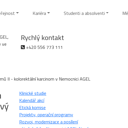
eřejnost
Kariéra
Studenti a absolventi
Mé
Rychlý kontakt
AGEL,
e ve
+420 556 773 111
mů II - kolorektální karcinom v Nemocnici AGEL
h
Klinické studie
Kalendář akcí
ový
Etická komise
Projekty, operační programy
Rozvoj, modernizace a posílení