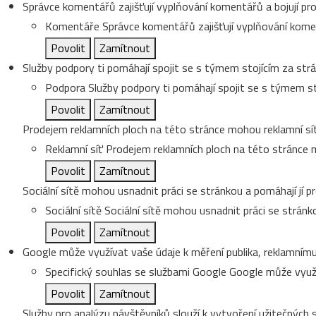
Správce komentářů zajišťují vyplňování komentářů a bojují pro
Komentáře
Správce komentářů zajišťují vyplňování koment
Povolit
Zamítnout
Služby podpory ti pomáhají spojit se s týmem stojícím za strá
Podpora
Služby podpory ti pomáhají spojit se s týmem st
Povolit
Zamítnout
Prodejem reklamních ploch na této stránce mohou reklamní sít
Reklamní síť
Prodejem reklamních ploch na této stránce m
Povolit
Zamítnout
Sociální sítě mohou usnadnit práci se stránkou a pomáhají jí pr
Sociální sítě
Sociální sítě mohou usnadnit práci se stránko
Povolit
Zamítnout
Google může využívat vaše údaje k měření publika, reklamnímu
Specifický souhlas se službami Google
Google může využí
Povolit
Zamítnout
Služby pro analýzu návštěvníků slouží k vytvoření užitečných s