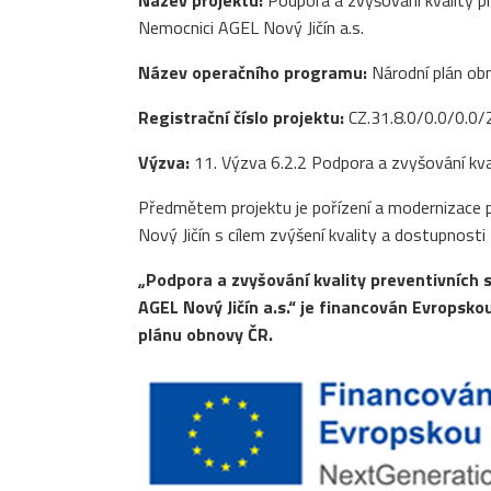
Název projektu:
Podpora a zvyšování kvality pr
Nemocnici AGEL Nový Jičín a.s.
Název operačního programu:
Národní plán ob
Registrační číslo projektu:
CZ.31.8.0/0.0/0.
Výzva:
11. Výzva 6.2.2 Podpora a zvyšování kval
Předmětem projektu je pořízení a modernizace
Nový Jičín s cílem zvýšení kvality a dostupnost
„Podpora a zvyšování kvality preventivních 
AGEL Nový Jičín a.s.“ je financován Evropsko
plánu obnovy ČR.