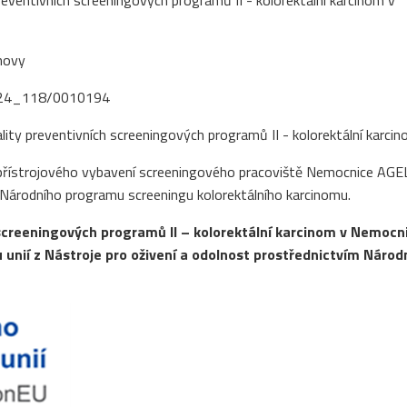
eventivních screeningových programů II - kolorektální karcinom v
novy
0/24_118/0010194
ity preventivních screeningových programů II - kolorektální karci
 přístrojového vybavení screeningového pracoviště Nemocnice AGE
i Národního programu screeningu kolorektálního karcinomu.
screeningových programů II – kolorektální karcinom v Nemocni
u unií z Nástroje pro oživení a odolnost prostřednictvím Národ