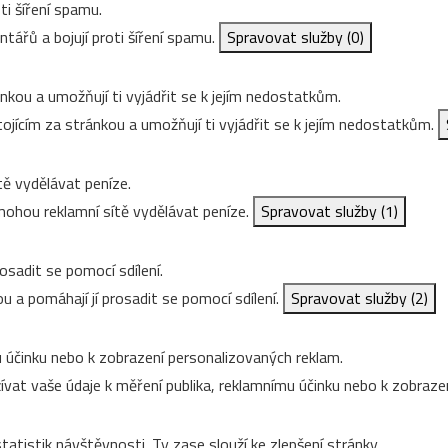
ti šíření spamu.
ářů a bojují proti šíření spamu.
Spravovat služby
(0)
nkou a umožňují ti vyjádřit se k jejím nedostatkům.
ojícím za stránkou a umožňují ti vyjádřit se k jejím nedostatkům.
ě vydělávat peníze.
ohou reklamní sítě vydělávat peníze.
Spravovat služby
(1)
osadit se pomocí sdílení.
u a pomáhají jí prosadit se pomocí sdílení.
Spravovat služby
(2)
 účinku nebo k zobrazení personalizovaných reklam.
vat vaše údaje k měření publika, reklamnímu účinku nebo k zobraze
tatistik návštěvnosti. Ty zase slouží ke zlepšení stránky.