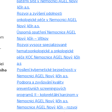
páteřní sítě v Nemocnici AGEL Nový
Jičín a.s.
Rozvoj a zvýšení odolnosti
onkologické péče v Nemocnici AGEL
Nový Jičín a.s.
Úsporná opatření Nemocnice AGEL
nom
Nový Jičín – Vítkov
Rozvoj vysoce specializované
L
hematoonkologické a onkologické
péče KOC Nemocnice AGEL Nový Jičín
a.s
ci
Posílení kybernetické bezpečnosti v
ního
Nemocnici AGEL Nový Jičín a.s.
Podpora a zvyšování kvality
preventivních screeningových
programů II - kolorektální karcinom v
Nemocnici AGEL Nový Jičín a.s.
Nemocnice AGEL Nový Jičín - rozvoj