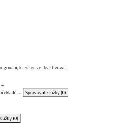
ungování, které nelze deaktivovat.
...
řekladů, ...
Spravovat služby
(0)
služby
(0)