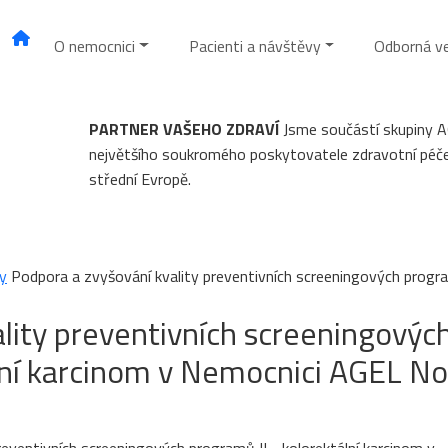
O nemocnici
Pacienti a návštěvy
Odborná v
PARTNER VAŠEHO ZDRAVÍ
Jsme součástí skupiny 
největšího soukromého poskytovatele zdravotní péč
střední Evropě.
y
Podpora a zvyšování kvality preventivních screeningových progra
lity preventivních screeningovýc
ální karcinom v Nemocnici AGEL N