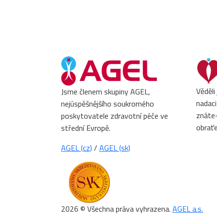
Věděli
Jsme členem skupiny AGEL,
nadaci
nejúspěšnějšího soukromého
znáte-
poskytovatele zdravotní péče ve
obrať
střední Evropě.
AGEL (cz)
/
AGEL (sk)
2026 © Všechna práva vyhrazena.
AGEL a.s.