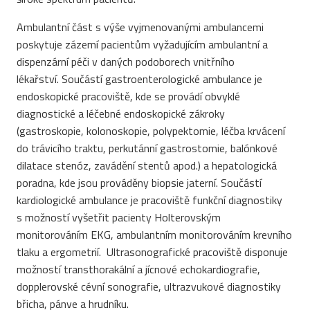
Ambulantní část s výše vyjmenovanými ambulancemi
poskytuje zázemí pacientům vyžadujícím ambulantní a
dispenzární péči v daných podoborech vnitřního
lékařství. Součástí gastroenterologické ambulance je
endoskopické pracoviště, kde se provádí obvyklé
diagnostické a léčebné endoskopické zákroky
(gastroskopie, kolonoskopie, polypektomie, léčba krvácení
do trávicího traktu, perkutánní gastrostomie, balónkové
dilatace stenóz, zavádění stentů apod.) a hepatologická
poradna, kde jsou prováděny biopsie jaterní. Součástí
kardiologické ambulance je pracoviště funkční diagnostiky
s možností vyšetřit pacienty Holterovským
monitorováním EKG, ambulantním monitorováním krevního
tlaku a ergometrií. Ultrasonografické pracoviště disponuje
možností transthorakální a jícnové echokardiografie,
dopplerovské cévní sonografie, ultrazvukové diagnostiky
břicha, pánve a hrudníku.