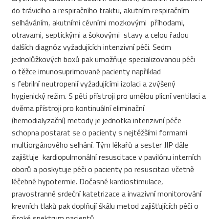
do trávicího a respiračního traktu, akutním respiračním
selháváním, akutními cévními mozkovými příhodami,
otravami, septickými a šokovými stavy a celou řadou
dalších diagnóz vyžadujících intenzivní péči. Sedm
jednolůžkových boxů pak umožňuje specializovanou péči
o těžce imunosuprimované pacienty například
s febrilní neutropenií vyžadujícími izolaci a zvýšený
hygienický režim. S pěti přístroji pro umělou plicní ventilaci a
dvěma přístroji pro kontinuální eliminační
(hemodialyzační) metody je jednotka intenzivní péče
schopna postarat se o pacienty s nejtěžšími formami
multiorgánového selhání. Tým lékařů a sester JIP dále
zajišťuje kardiopulmonální resuscitace v pavilónu interních
oborů a poskytuje péči o pacienty po resuscitaci včetně
léčebné hypotermie. Dočasné kardiostimulace,
pravostranné srdeční katetrizace a invazivní monitorování
krevních tlaků pak doplňují škálu metod zajišťujících péči o
široké spektrum pacientů.