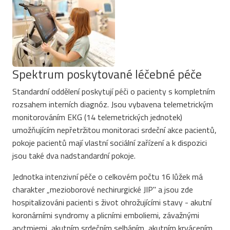
Spektrum poskytované léčebné péče
Standardní oddělení poskytují péči o pacienty s kompletním
rozsahem interních diagnóz. Jsou vybavena telemetrickým
monitorováním EKG (14 telemetrických jednotek)
umožňujícím nepřetržitou monitoraci srdeční akce pacientů,
pokoje pacientů mají vlastní sociální zařízení a k dispozici
jsou také dva nadstandardní pokoje.
Jednotka intenzivní péče o celkovém počtu 16 lůžek má
charakter „mezioborové nechirurgické JIP" a jsou zde
hospitalizováni pacienti s život ohrožujícími stavy - akutní
koronárními syndromy a plicními emboliemi, závažnými
arytmiemi, akutním srdečním selháním, akutním krvácením