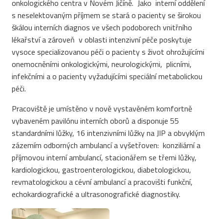
onkologického centra v Novém Jičíně. Jako interní oddělení
s neselektovaným příjmem se stará o pacienty se širokou
škálou interních diagnos ve všech podoborech vnitřního
lékařství a zároveň v oblasti intenzivní péče poskytuje
vysoce specializovanou péči o pacienty s život ohrožujícími
onemocněními onkologickými, neurologickými, plicními,
infekčními a o pacienty vyžadujícími speciální metabolickou
péči.
Pracoviště je umístěno v nově vystavěném komfortně
vybaveném pavilónu interních oborů a disponuje 55
standardními lůžky, 16 intenzivními lůžky na JIP a obvyklým
zázemím odborných ambulancí a vyšetřoven: konziliární a
příjmovou interní ambulancí, stacionářem se třemi lůžky,
kardiologickou, gastroenterologickou, diabetologickou,
revmatologickou a cévní ambulancí a pracovišti funkční,
echokardiografické a ultrasonografické diagnostiky.