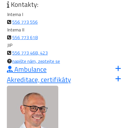
Kontakty:
Interna I
556 773 556
Interna II
556 773 618
JIP
556 773 468, 423
napište nám, zeptejte se
Ambulance
Akreditace, certifikáty