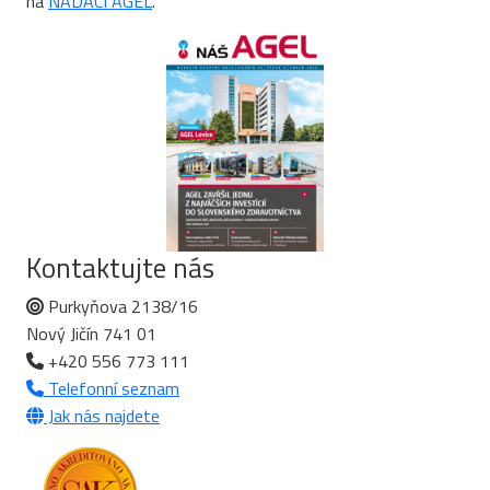
na
NADACI AGEL
.
Kontaktujte nás
Purkyňova 2138/16
Nový Jičín 741 01
+420 556 773 111
Telefonní seznam
Jak nás najdete