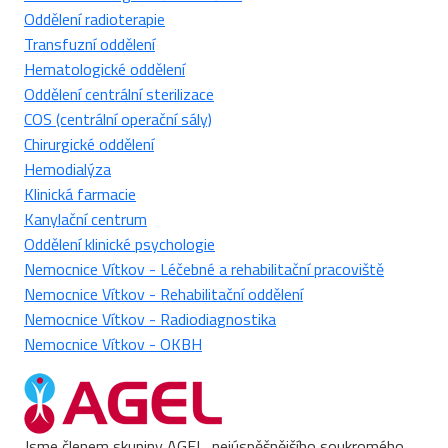
Oddělení radioterapie
Transfuzní oddělení
Hematologické oddělení
Oddělení centrální sterilizace
COS (centrální operační sály)
Chirurgické oddělení
Hemodialýza
Klinická farmacie
Kanylační centrum
Oddělení klinické psychologie
Nemocnice Vítkov - Léčebné a rehabilitační pracoviště
Nemocnice Vítkov - Rehabilitační oddělení
Nemocnice Vítkov - Radiodiagnostika
Nemocnice Vítkov - OKBH
Jsme členem skupiny AGEL, nejúspěšnějšího soukromého