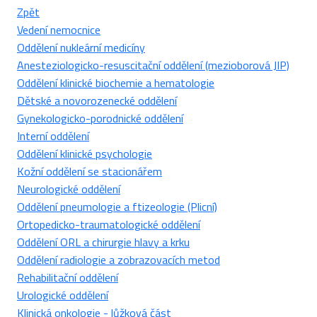
Zpět
Vedení nemocnice
Oddělení nukleární medicíny
Anesteziologicko-resuscitační oddělení (mezioborová JIP)
Oddělení klinické biochemie a hematologie
Dětské a novorozenecké oddělení
Gynekologicko-porodnické oddělení
Interní oddělení
Oddělení klinické psychologie
Kožní oddělení se stacionářem
Neurologické oddělení
Oddělení pneumologie a ftizeologie (Plicní)
Ortopedicko-traumatologické oddělení
Oddělení ORL a chirurgie hlavy a krku
Oddělení radiologie a zobrazovacích metod
Rehabilitační oddělení
Urologické oddělení
Klinická onkologie - lůžková část