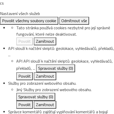
cs
Nastavení všech služeb
Povolit všechny soubory cookie
Odmítnout vše
Tato stránka používá cookies nezbytné pro její správné
fungování, které nelze deaktivovat.
Povolit
Zamítnout
API slouží k načtění skriptů: geolokace, vyhledávačů, překladů,
...
API
API slouží k načtění skriptů: geolokace, vyhledávačů,
překladů, ...
Spravovat služby
(0)
Povolit
Zamítnout
Služby pro zobrazení webového obsahu.
Jiný
Služby pro zobrazení webového obsahu.
Spravovat služby
(0)
Povolit
Zamítnout
Správce komentářů zajišťují vyplňování komentářů a bojují