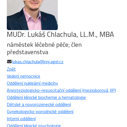
MUDr. Lukáš Chlachula, LL.M., MBA
náměstek léčebné péče; člen
představenstva
lukas.chlachula@nnj.agel.cz
Zpět
Vedení nemocnice
Oddělení nukleární medicíny
Anesteziologicko-resuscitační oddělení (mezioborová JIP)
Oddělení klinické biochemie a hematologie
Dětské a novorozenecké oddělení
Gynekologicko-porodnické oddělení
Interní oddělení
Oddělení klinické psychologie