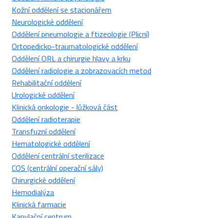
Kožní oddělení se stacionářem
Neurologické oddělení
Oddělení pneumologie a ftizeologie (Plicní)
Ortopedicko-traumatologické oddělení
Oddělení ORL a chirurgie hlavy a krku
Oddělení radiologie a zobrazovacích metod
Rehabilitační oddělení
Urologické oddělení
Klinická onkologie - lůžková část
Oddělení radioterapie
Transfuzní oddělení
Hematologické oddělení
Oddělení centrální sterilizace
COS (centrální operační sály)
Chirurgické oddělení
Hemodialýza
Klinická farmacie
Kanylační centrum