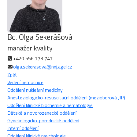
Bc. Olga Sekerášová
manažer kvality
+420 556 773 747
olga.sekerasova@nnj.agel.cz
Zpět
Vedení nemocnice
Oddělení nukleární medicíny
Anesteziologicko-resuscitační oddělení (mezioborová JIP)
Oddělení klinické biochemie a hematologie
Dětské a novorozenecké oddělení
Gynekologicko-porodnické oddělení
Interní oddělení
Oddělení klinické psychologie