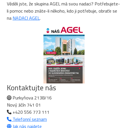
Věděli jste, že skupina AGEL má svou nadaci? Potřebujete-
li pomoc nebo znáte-li někoho, kdo ji potřebuje, obraťe se
na
NADACI AGEL
.
Kontaktujte nás
Purkyňova 2138/16
Nový Jičín 741 01
+420 556 773 111
Telefonní seznam
Jak nás najdete