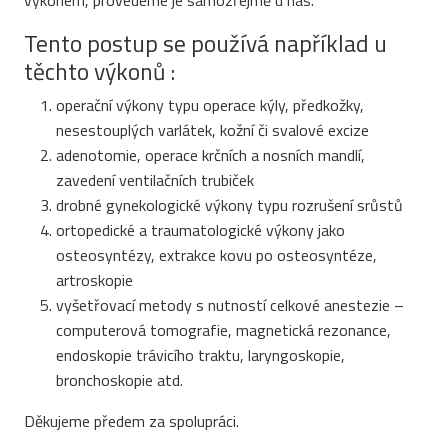
výkonem, provedeme je samozřejmě u nás.
Tento postup se používá například u
těchto výkonů :
operační výkony typu operace kýly, předkožky,
nesestouplých varlátek, kožní či svalové excize
adenotomie, operace krčních a nosních mandlí,
zavedení ventilačních trubiček
drobné gynekologické výkony typu rozrušení srůstů
ortopedické a traumatologické výkony jako
osteosyntézy, extrakce kovu po osteosyntéze,
artroskopie
vyšetřovací metody s nutností celkové anestezie –
computerová tomografie, magnetická rezonance,
endoskopie trávicího traktu, laryngoskopie,
bronchoskopie atd.
Děkujeme předem za spolupráci.