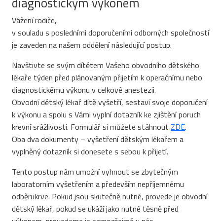
diagnostickým výkonem
Vážení rodiče,
v souladu s posledními doporučeními odborných společností
je zaveden na našem oddělení následující postup.
Navštivte se svým dítětem Vašeho obvodního dětského
lékaře týden před plánovaným přijetím k operačnímu nebo
diagnostickému výkonu v celkové anestezii.
Obvodní dětský lékař dítě vyšetří, sestaví svoje doporučení
k výkonu a spolu s Vámi vyplní dotazník ke zjištění poruch
krevní srážlivosti. Formulář si můžete stáhnout
ZDE
.
Oba dva dokumenty – vyšetření dětským lékařem a
vyplněný dotazník si donesete s sebou k přijetí.
Tento postup nám umožní vyhnout se zbytečným
laboratorním vyšetřením a především nepříjemnému
odběrukrve. Pokud jsou skutečně nutné, provede je obvodní
dětský lékař, pokud se ukáží jako nutné těsně před