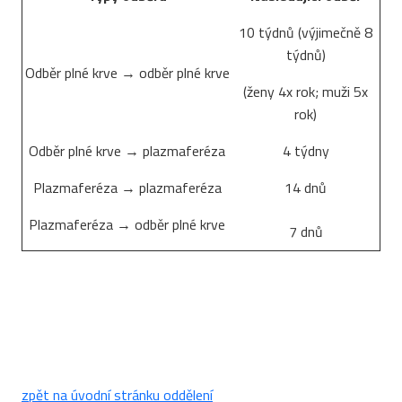
10 týdnů (výjimečně 8
týdnů)
Odběr plné krve → odběr plné krve
(ženy 4x rok; muži 5x
rok)
Odběr plné krve → plazmaferéza
4 týdny
Plazmaferéza → plazmaferéza
14 dnů
Plazmaferéza → odběr plné krve
7 dnů
zpět na úvodní stránku oddělení