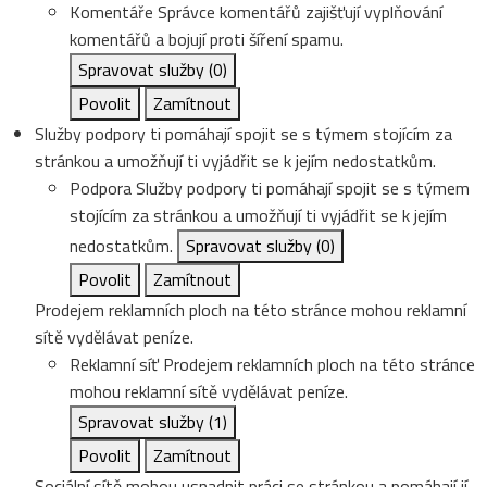
Komentáře
Správce komentářů zajišťují vyplňování
komentářů a bojují proti šíření spamu.
Spravovat služby
(0)
Povolit
Zamítnout
Služby podpory ti pomáhají spojit se s týmem stojícím za
stránkou a umožňují ti vyjádřit se k jejím nedostatkům.
Podpora
Služby podpory ti pomáhají spojit se s týmem
stojícím za stránkou a umožňují ti vyjádřit se k jejím
nedostatkům.
Spravovat služby
(0)
Povolit
Zamítnout
Prodejem reklamních ploch na této stránce mohou reklamní
sítě vydělávat peníze.
Reklamní síť
Prodejem reklamních ploch na této stránce
mohou reklamní sítě vydělávat peníze.
Spravovat služby
(1)
Povolit
Zamítnout
Sociální sítě mohou usnadnit práci se stránkou a pomáhají jí