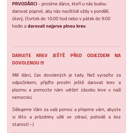
PRVODÁRCI
- prosíme dárce, kteří u nás budou
darovat poprvé, aby nás navštívili vždy v pondělí,
úterý, čtvrtek do 10:00 hod nebo v pátek do 9:00
hodin a
darovali nejprve plnou krev
.
DARUJTE KREV JEŠTĚ PŘED ODJEZDEM NA
DOVOLENOU !!!
Milí dárci, čas dovolených je tady. Než vyrazíte za
odpočinkem, přijďte prosím ještě darovat krev a
plazmu a pomozte nám udržet zásobu krve v naší
nemocnici.
Děkujeme Vám za vaši pomoc a přejeme vám, abyste
si léto a prázdniny užili ve zdraví, pohodě a bez
starostí :-)