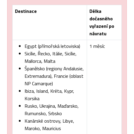
Destinace
Délka
dočasného
vyřazení po
návratu
Egypt (přímořská letoviska)
1 měsíc
Sicílie, Řecko, Itálie, Sicílie,
Mallorca, Malta
Španělsko (regiony Andalusie,
Extremadura), Francie (oblast
NP Camarque)
Ibiza, Island, Kréta, Kypr,
Korsika
Rusko, Ukrajina, Maďarsko,
Rumunsko, Srbsko
Kanárské ostrovy, Libye,
Maroko, Mauricius