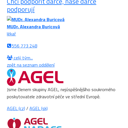
Chci podpořit dárce, naše dárce
podporují
MUDr. Alexandra Buricová
lékař
556 773 248
celý tým...
zpět na seznam oddělení
Jsme členem skupiny AGEL, nejúspěšnějšího soukromého
poskytovatele zdravotní péče ve střední Evropě.
AGEL (cz)
/
AGEL (sk)