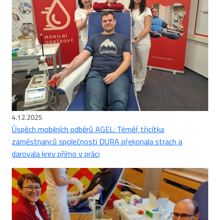
4.12.2025
Úspěch mobilních odběrů AGEL: Téměř třicítka
zaměstnanců společnosti DURA překonala strach a
darovala krev přímo v práci