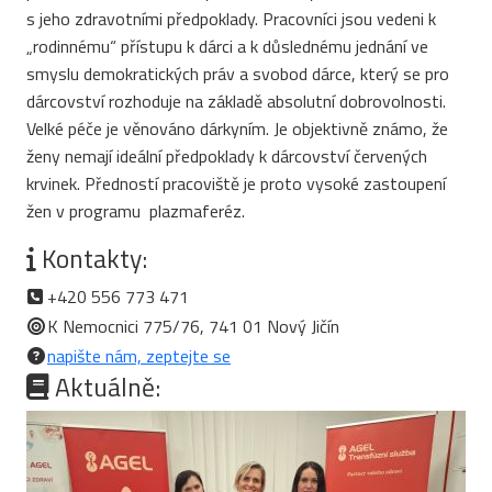
s jeho zdravotními předpoklady. Pracovníci jsou vedeni k
„rodinnému“ přístupu k dárci a k důslednému jednání ve
smyslu demokratických práv a svobod dárce, který se pro
dárcovství rozhoduje na základě absolutní dobrovolnosti.
Velké péče je věnováno dárkyním. Je objektivně známo, že
ženy nemají ideální předpoklady k dárcovství červených
krvinek. Předností pracoviště je proto vysoké zastoupení
žen v programu plazmaferéz.
Kontakty:
+420 556 773 471
K Nemocnici 775/76, 741 01 Nový Jičín
napište nám, zeptejte se
Aktuálně: