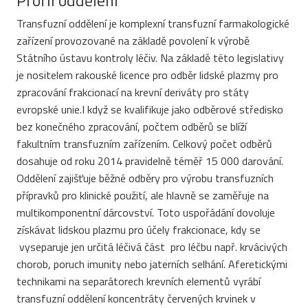
Profil oddělení
Transfuzní oddělení je komplexní transfuzní farmakologické
zařízení provozované na základě povolení k výrobě
Státního ústavu kontroly léčiv. Na základě této legislativy
je nositelem rakouské licence pro odběr lidské plazmy pro
zpracování frakcionací na krevní deriváty pro státy
evropské unie.I když se kvalifikuje jako odběrové středisko
bez konečného zpracování, počtem odběrů se blíží
fakultním transfuzním zařízením. Celkový počet odběrů
dosahuje od roku 2014 pravidelně téměř 15 000 darování.
Oddělení zajišťuje běžné odběry pro výrobu transfuzních
přípravků pro klinické použití, ale hlavně se zaměřuje na
multikomponentní dárcovství. Toto uspořádání dovoluje
získávat lidskou plazmu pro účely frakcionace, kdy se
vyseparuje jen určitá léčivá část pro léčbu např. krvácivých
chorob, poruch imunity nebo jaterních selhání. Aferetickými
technikami na separátorech krevních elementů vyrábí
transfuzní oddělení koncentráty červených krvinek v