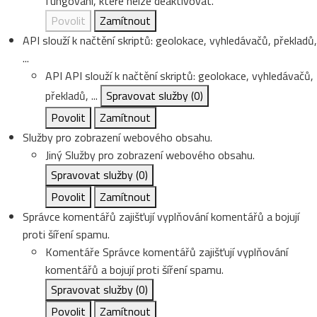
fungování, které nelze deaktivovat.
Povolit
Zamítnout
API slouží k načtění skriptů: geolokace, vyhledávačů, překladů,
...
API
API slouží k načtění skriptů: geolokace, vyhledávačů,
překladů, ...
Spravovat služby
(0)
Povolit
Zamítnout
Služby pro zobrazení webového obsahu.
Jiný
Služby pro zobrazení webového obsahu.
Spravovat služby
(0)
Povolit
Zamítnout
Správce komentářů zajišťují vyplňování komentářů a bojují
proti šíření spamu.
Komentáře
Správce komentářů zajišťují vyplňování
komentářů a bojují proti šíření spamu.
Spravovat služby
(0)
Povolit
Zamítnout