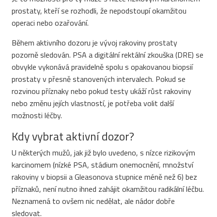
prostaty, kteří se rozhodli, že nepodstoupí okamžitou
operaci nebo ozařování.
Během aktivního dozoru je vývoj rakoviny prostaty
pozorně sledován. PSA a digitální rektální zkouška (DRE) se
obvykle vykonává pravidelně spolu s opakovanou biopsií
prostaty v přesně stanovených intervalech. Pokud se
rozvinou příznaky nebo pokud testy ukáží růst rakoviny
nebo změnu jejích vlastností, je potřeba volit další
možnosti léčby.
Kdy vybrat aktivní dozor?
U některých mužů, jak již bylo uvedeno, s nízce rizikovým
karcinomem (nízké PSA, stádium onemocnění, množství
rakoviny v biopsii a Gleasonova stupnice méně než 6) bez
příznaků, není nutno ihned zahájit okamžitou radikální léčbu.
Neznamená to ovšem nic nedělat, ale nádor dobře
sledovat.