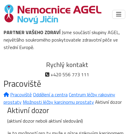
PARTNER VAŠEHO ZDRAVÍ
Jsme součástí skupiny AGEL,
největšího soukromého poskytovatele zdravotní péče ve
střední Evropě.
Rychlý kontakt
+420 556 773 111
Pracoviště
Pracoviště
Oddělení a centra
Centrum léčby rakoviny
prostaty
Možnosti léčby karcinomu prostaty
Aktivní dozor
Aktivní dozor
(aktivní dozor neboli aktivní sledování)
Je to možností pro ty muže s nízce rizikovým karcinomem