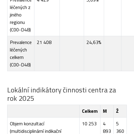
léčených z
jiného
regionu
(C00-D48)
Prevalence
21 408
24,63%
léčených
celkem
(C00-D48)
Lokální indikátory činnosti centra za
rok 2025
Celkem
M
Ž
Objem konzultací
10 253
4
5
(multidisciplinární indikační
893
360