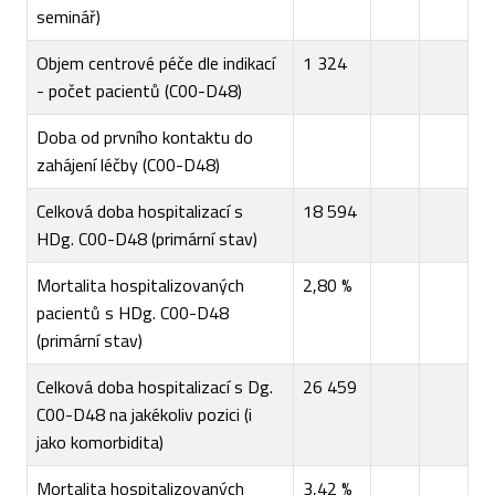
seminář)
Objem centrové péče dle indikací
1 324
- počet pacientů (C00-D48)
Doba od prvního kontaktu do
zahájení léčby (C00-D48)
Celková doba hospitalizací s
18 594
HDg. C00-D48 (primární stav)
Mortalita hospitalizovaných
2,80 %
pacientů s HDg. C00-D48
(primární stav)
Celková doba hospitalizací s Dg.
26 459
C00-D48 na jakékoliv pozici (i
jako komorbidita)
Mortalita hospitalizovaných
3,42 %