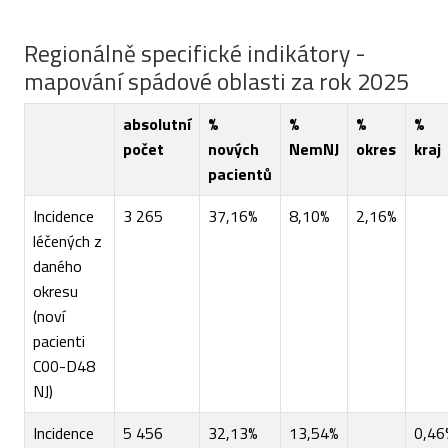
Regionálně specifické indikátory -
mapování spádové oblasti za rok 2025
absolutní
%
%
%
%
počet
nových
NemNJ
okres
kraj
pacientů
Incidence
3 265
37,16%
8,10%
2,16%
léčených z
daného
okresu
(noví
pacienti
C00-D48
NJ)
Incidence
5 456
32,13%
13,54%
0,46