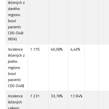
léčených z
daného
regionu
(noví
pacienti
C00-D48
MSK)
Incidence
1 775
40,08%
4,40%
léčených z
jiného
regionu
(noví
pacienti
C00-D48)
Incidence
7 231
33,78%
17,94%
léčených
celkem