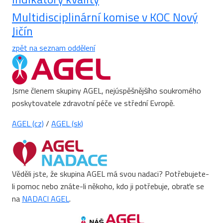
Multidisciplinární komise v KOC Nový
Jičín
zpět na seznam oddělení
Jsme členem skupiny AGEL, nejúspěšnějšího soukromého
poskytovatele zdravotní péče ve střední Evropě.
AGEL (cz)
/
AGEL (sk)
Věděli jste, že skupina AGEL má svou nadaci? Potřebujete-
li pomoc nebo znáte-li někoho, kdo ji potřebuje, obraťe se
na
NADACI AGEL
.