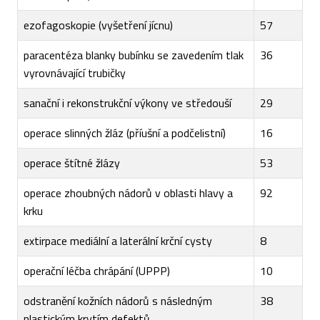
ezofagoskopie (vyšetření jícnu)
57
paracentéza blanky bubínku se zavedením tlak
36
vyrovnávající trubičky
sanační i rekonstrukční výkony ve středouší
29
operace slinných žláz (příušní a podčelistní)
16
operace štítné žlázy
53
operace zhoubných nádorů v oblasti hlavy a
92
krku
extirpace mediální a laterální krční cysty
8
operační léčba chrápání (UPPP)
10
odstranění kožních nádorů s následným
38
plastickým krytím defektů