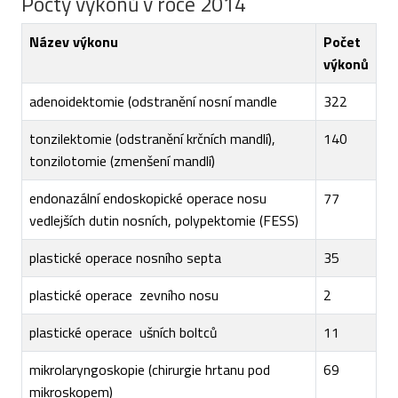
Počty výkonů v roce 2014
Název výkonu
Počet
výkonů
adenoidektomie (odstranění nosní mandle
322
tonzilektomie (odstranění krčních mandlí),
140
tonzilotomie (zmenšení mandlí)
endonazální endoskopické operace nosu
77
vedlejších dutin nosních, polypektomie (FESS)
plastické operace
nosního septa
35
plastické operace
zevního nosu
2
plastické operace
ušních boltců
11
mikrolaryngoskopie (chirurgie hrtanu pod
69
mikroskopem)