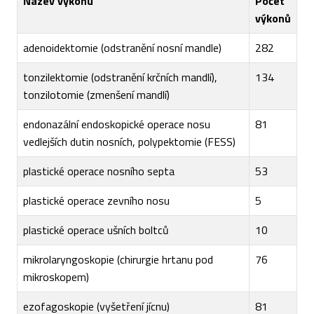
Název výkonu
Počet
výkonů
adenoidektomie (odstranění nosní mandle)
282
tonzilektomie (odstranění krčních mandlí),
134
tonzilotomie (zmenšení mandlí)
endonazální endoskopické operace nosu
81
vedlejších dutin nosních, polypektomie (FESS)
plastické operace nosního septa
53
plastické operace zevního nosu
5
plastické operace ušních boltců
10
mikrolaryngoskopie (chirurgie hrtanu pod
76
mikroskopem)
ezofagoskopie (vyšetření jícnu)
81